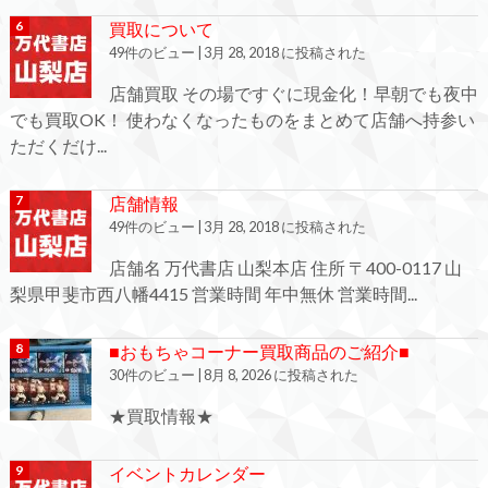
買取について
49件のビュー
|
3月 28, 2018 に投稿された
店舗買取 その場ですぐに現金化！早朝でも夜中
でも買取OK！ 使わなくなったものをまとめて店舗へ持参い
ただくだけ...
店舗情報
49件のビュー
|
3月 28, 2018 に投稿された
店舗名 万代書店 山梨本店 住所 〒400-0117 山
梨県甲斐市西八幡4415 営業時間 年中無休 営業時間...
■おもちゃコーナー買取商品のご紹介■
30件のビュー
|
8月 8, 2026 に投稿された
★買取情報★
イベントカレンダー