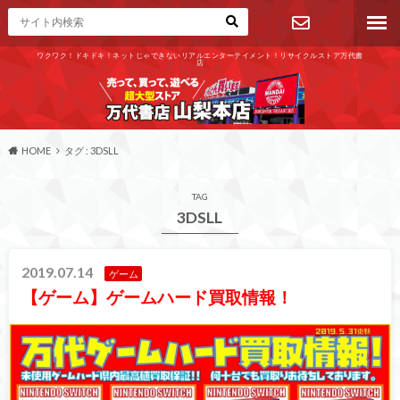
ワクワク！ドキドキ！ネットじゃできないリアルエンターテイメント！リサイクルストア万代書
店
お問い合わ
せ
HOME
タグ : 3DSLL
TAG
3DSLL
2019.07.14
ゲーム
【ゲーム】ゲームハード買取情報！