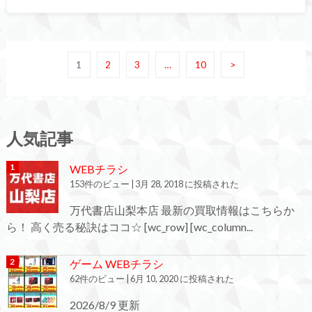
1
2
3
…
10
>
人気記事
WEBチラシ
153件のビュー
|
3月 28, 2018 に投稿された
万代書店山梨本店 最新の買取情報はこちらか
ら！ 高く売る秘訣はココ☆ [wc_row] [wc_column...
ゲーム WEBチラシ
62件のビュー
|
6月 10, 2020 に投稿された
2026/8/9 更新