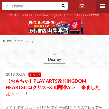
ワクワク！ドキドキ！ネットじゃできないリアルエンターテイメント！リサイクルストア万代書
店
お問い合わ
せ
HOME
タグ : Disney
TAG
Disney
2018.05.18
おもちゃ
【おもちゃ】PLAY ARTS改 KINGDOM
HEARTSII ロクサス -XIII機関Ver.- 来ました
よ～～！！
どうもです おもちゃ担当Niです 今回はこちらのプレイアー