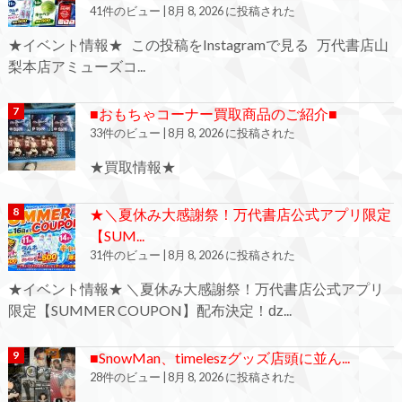
41件のビュー
|
8月 8, 2026 に投稿された
★イベント情報★ この投稿をInstagramで見る 万代書店山
梨本店アミューズコ...
■おもちゃコーナー買取商品のご紹介■
33件のビュー
|
8月 8, 2026 に投稿された
★買取情報★
★＼夏休み大感謝祭！万代書店公式アプリ限定
【SUM...
31件のビュー
|
8月 8, 2026 に投稿された
★イベント情報★ ＼夏休み大感謝祭！万代書店公式アプリ
限定【SUMMER COUPON】配布決定！ǳ...
■SnowMan、timeleszグッズ店頭に並ん...
28件のビュー
|
8月 8, 2026 に投稿された