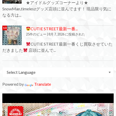
★アイドルグッズコーナーより★
SnowMan,timeleszグッズ店頭に並んでます！ 現品限り気に
なる方は...
CUTIE STREET最新一番...
25件のビュー
|
8月 7, 2026 に投稿された
CUTIE STREET最新一番くじ買取させていた
だきました
店頭に並んで...
Powered by
Translate