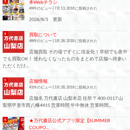
本Webチラシ
49件のビュー
|
7月 13, 2018 に投稿された
2026/8/1 更新
買取について
48件のビュー
|
3月 28, 2018 に投稿された
店舗買取 その場ですぐに現金化！早朝でも夜中
でも買取OK！ 使わなくなったものをまとめて店舗へ持参い
ただくだけ...
店舗情報
41件のビュー
|
3月 28, 2018 に投稿された
店舗名 万代書店 山梨本店 住所 〒400-0117 山
梨県甲斐市西八幡4415 営業時間 年中無休 営業時間...
★万代書店公式アプリ限定【SUMMER
COUPO...