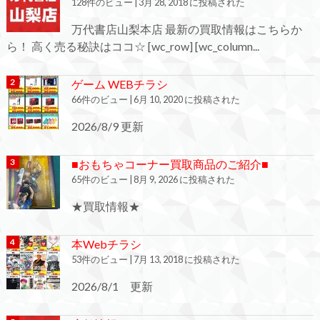
128件のビュー
|
3月 28, 2018 に投稿された
万代書店山梨本店 最新の買取情報はこちらか
ら！ 高く売る秘訣はココ☆ [wc_row] [wc_column...
ゲーム WEBチラシ
66件のビュー
|
6月 10, 2020 に投稿された
2026/8/9 更新
■おもちゃコーナー買取商品のご紹介■
65件のビュー
|
8月 9, 2026 に投稿された
★買取情報★
本Webチラシ
53件のビュー
|
7月 13, 2018 に投稿された
2026/8/1 更新