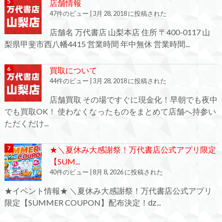
店舗情報
47件のビュー
|
3月 28, 2018 に投稿された
店舗名 万代書店 山梨本店 住所 〒400-0117 山
梨県甲斐市西八幡4415 営業時間 年中無休 営業時間...
買取について
44件のビュー
|
3月 28, 2018 に投稿された
店舗買取 その場ですぐに現金化！早朝でも夜中
でも買取OK！ 使わなくなったものをまとめて店舗へ持参い
ただくだけ...
★＼夏休み大感謝祭！万代書店公式アプリ限定
【SUM...
40件のビュー
|
8月 8, 2026 に投稿された
★イベント情報★ ＼夏休み大感謝祭！万代書店公式アプリ
限定【SUMMER COUPON】配布決定！ǳ...