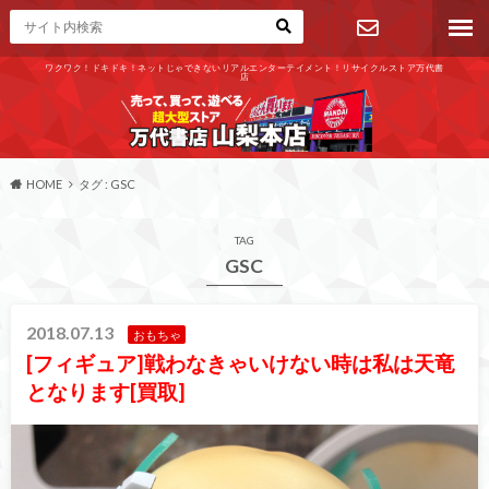
ワクワク！ドキドキ！ネットじゃできないリアルエンターテイメント！リサイクルストア万代書
店
お問い合わ
せ
HOME
タグ : GSC
TAG
GSC
2018.07.13
おもちゃ
[フィギュア]戦わなきゃいけない時は私は天竜
となります[買取]