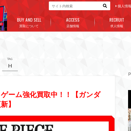
個人情
BUY AND SELL
ACCESS
RECRUIT
買取について
店舗情報
求人情報
TAG
H
P
ドゲーム強化買取中！！【ガンダ
更新】