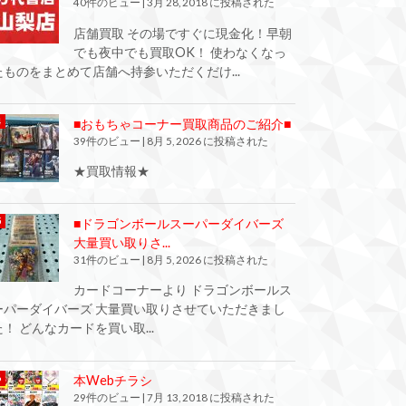
40件のビュー
|
3月 28, 2018 に投稿された
店舗買取 その場ですぐに現金化！早朝
でも夜中でも買取OK！ 使わなくなっ
たものをまとめて店舗へ持参いただくだけ...
■おもちゃコーナー買取商品のご紹介■
39件のビュー
|
8月 5, 2026 に投稿された
★買取情報★
■ドラゴンボールスーパーダイバーズ
大量買い取りさ...
31件のビュー
|
8月 5, 2026 に投稿された
カードコーナーより ドラゴンボールス
ーパーダイバーズ 大量買い取りさせていただきまし
た！ どんなカードを買い取...
本Webチラシ
29件のビュー
|
7月 13, 2018 に投稿された