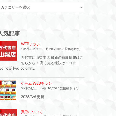
人気記事
WEBチラシ
106件のビュー
|
3月 28, 2018 に投稿された
万代書店山梨本店 最新の買取情報はこ
ちらから！ 高く売る秘訣はココ☆
wc_row] [wc_column...
ゲーム WEBチラシ
56件のビュー
|
6月 10, 2020 に投稿された
2026/8/6 更新
買取について