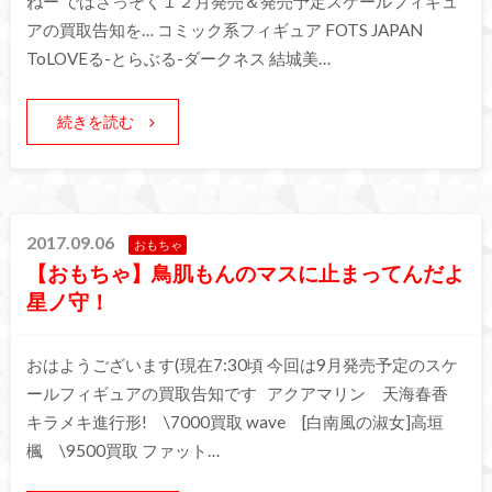
ねー ではさっそく１２月発売＆発売予定スケールフィギュ
アの買取告知を… コミック系フィギュア FOTS JAPAN
ToLOVEる-とらぶる-ダークネス 結城美…
続きを読む
2017.09.06
おもちゃ
【おもちゃ】鳥肌もんのマスに止まってんだよ
星ノ守！
おはようございます(現在7:30頃 今回は9月発売予定のスケ
ールフィギュアの買取告知です アクアマリン 天海春香
キラメキ進行形! \7000買取 wave [白南風の淑女]高垣
楓 \9500買取 ファット…