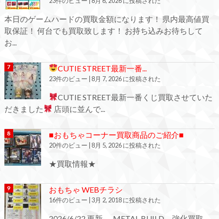
23件のビュー
|
8月 6, 2026 に投稿された
本日のゲームハードの買取金額になります！ 県内最高値買
取保証！ 何台でも買取致します！ お持ち込みお待ちして
お...
CUTIE STREET最新一番...
23件のビュー
|
8月 7, 2026 に投稿された
CUTIE STREET最新一番くじ買取させていた
だきました
店頭に並んで...
■おもちゃコーナー買取商品のご紹介■
20件のビュー
|
8月 5, 2026 に投稿された
★買取情報★
おもちゃ WEBチラシ
16件のビュー
|
3月 2, 2018 に投稿された
2026/6/22 更新 METAL BUILD 強化買取