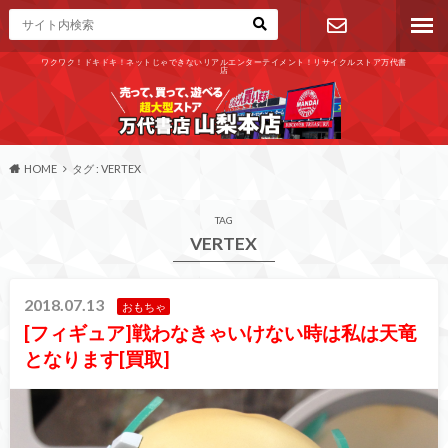
ワクワク！ドキドキ！ネットじゃできないリアルエンターテイメント！リサイクルストア万代書
店
お問い合わ
せ
HOME
タグ : VERTEX
TAG
VERTEX
2018.07.13
おもちゃ
[フィギュア]戦わなきゃいけない時は私は天竜
となります[買取]