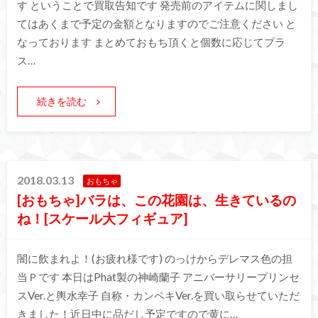
す ということで買取告知です 発売前のアイテムに関しまし
てはあくまで予定の金額となりますのでご注意ください と
なっております まとめておもち頂くと個数に応じてプラ
ス…
続きを読む
2018.03.13
おもちゃ
[おもちゃ]バラは、この花園は、生きているの
ね！[スケール大フィギュア]
闇に飲まれよ！(お疲れ様です) のっけからデレマス色の担
当Ｐです 本日はPhat製の神崎蘭子 アニバーサリープリンセ
スVer.と輿水幸子 自称・カンペキVer.を買い取らせていただ
きました！近日中に品だし予定ですので黄に…