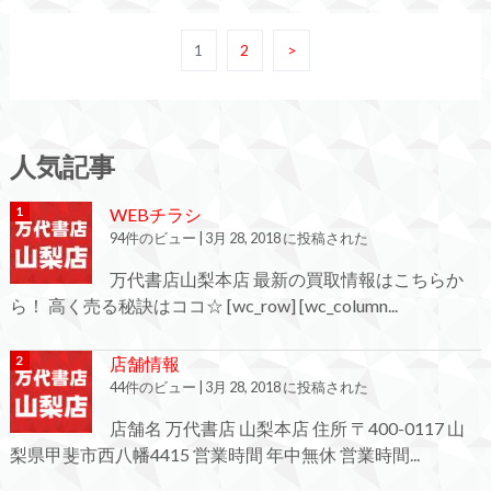
1
2
>
人気記事
WEBチラシ
94件のビュー
|
3月 28, 2018 に投稿された
万代書店山梨本店 最新の買取情報はこちらか
ら！ 高く売る秘訣はココ☆ [wc_row] [wc_column...
店舗情報
44件のビュー
|
3月 28, 2018 に投稿された
店舗名 万代書店 山梨本店 住所 〒400-0117 山
梨県甲斐市西八幡4415 営業時間 年中無休 営業時間...