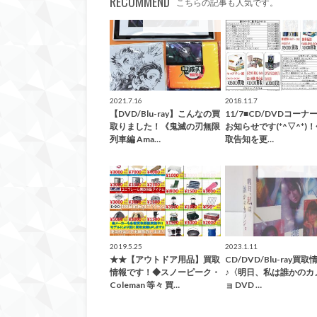
RECOMMEND
こちらの記事も人気です。
こんなの買取ました！
緊急買取
2021.7.16
2018.11.7
【DVD/Blu-ray】こんなの買
11/7■CD/DVDコーナ
取りました！《鬼滅の刃無限
お知らせです(*^▽^*)
列車編 Ama…
取告知を更…
買取告知
こんなの買取ま
2019.5.25
2023.1.11
★★【アウトドア用品】買取
CD/DVD/Blu-ray買取
情報です！◆スノーピーク・
♪〈明日、私は誰かのカ
Coleman 等々 買…
ョ DVD …