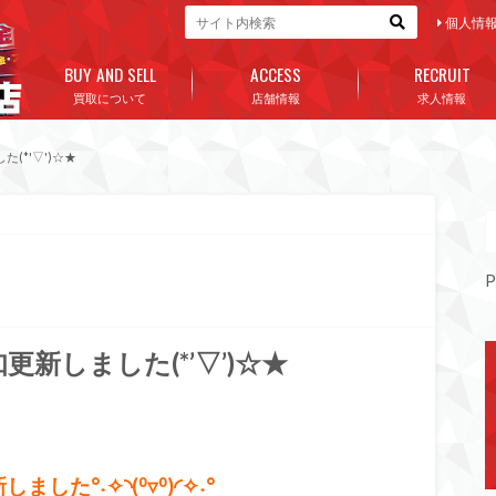
個人情
BUY AND SELL
ACCESS
RECRUIT
買取について
店舗情報
求人情報
た(*'▽')☆★
P
知更新しました(*’▽’)☆★
ました°˖✧◝(⁰▿⁰)◜✧˖°