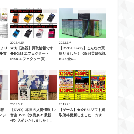
告知！
買取告知
こんなの買取ました！
2019.4.25
2022.3.9
ーより
★★【楽器】買取情報です！
【DVD Blu-ray】こんなの買
！◆買
◆BOSS エフェクター・
取りました！《銀河英雄伝説
MXR エフェクター 買…
BOX 全6…
した！
こんなの買取ました！
買取告知
2019.5.11
2019.2.1
情報
【DVD】本日の入荷情報！♪
【ゲーム】★☆PS4ソフト買
ノジ
音楽DVD《水樹奈々 最新
取価格更新しました！☆★
作》入荷いたしました！…