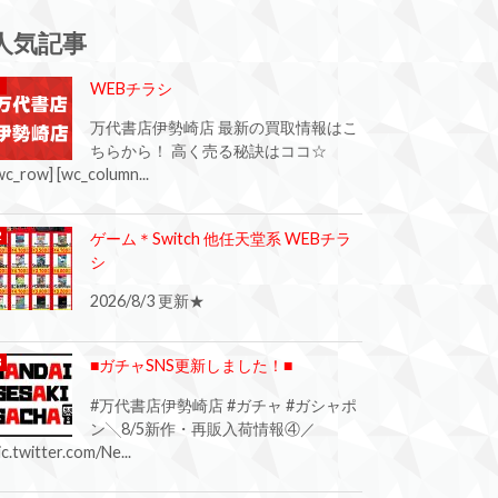
人気記事
WEBチラシ
万代書店伊勢崎店 最新の買取情報はこ
ちらから！ 高く売る秘訣はココ☆
wc_row] [wc_column...
ゲーム＊Switch 他任天堂系 WEBチラ
シ
2026/8/3 更新★
■ガチャSNS更新しました！■
#万代書店伊勢崎店 #ガチャ #ガシャポ
ン╲8/5新作・再販入荷情報④／
ic.twitter.com/Ne...