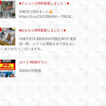
■アミューズSNS更新しました！■
先程売り切れました
https://t.co/21K33XAYkt— CREGE...
■おもちゃSNS更新しました！■
ONEPIECE BASESHOP限定WCF 尾田
栄一郎、ルフィお買取させて頂きまし
た！ありがとうございます&...
カード WEBチラシ
2024/2/19更新