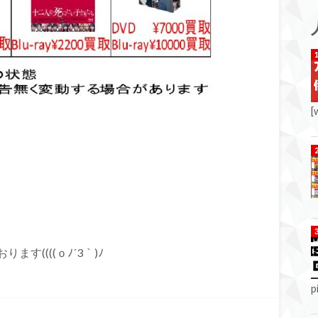
[
。
((((ｏﾉ´3｀)ﾉ
p