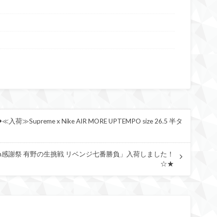
reme x Nike AIR MORE UPTEMPO size 26.5 半タ
 15th感謝祭 有野の生挑戦 リベンジ七番勝負」入荷しました！
☆★