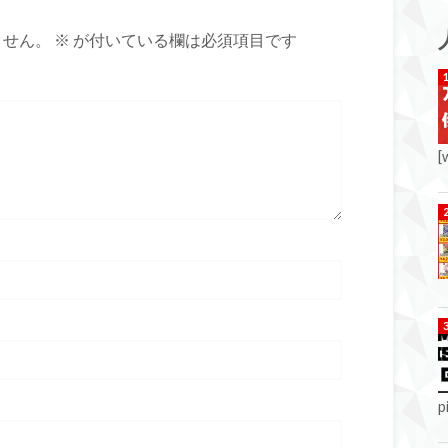
ません。
※
が付いている欄は必須項目です
[
p