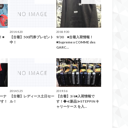
ション
ファッション
ファッション
2014.4.20
2018.9.30
！■
【古着】500円券プレゼント
9/30 ■古着入荷情報！
中！
■Supreme x COMME des
GARC…
した！
ファッション
ファッション
2014.5.25
2019.3.6
コーナ
【古着】レディース土日セー
【古着】3/6■入荷情報で
です！
ル！
す！◆≪新品≫STEPPIN キ
ャリーケース を入…