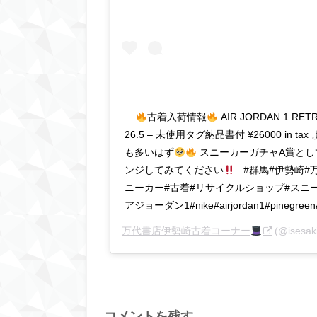
. .
古着入荷情報
AIR JORDAN 1 RETRO
26.5 – 未使用タグ納品書付 ¥26000 in 
も多いはず
スニーカーガチャA賞とし
ンジしてみてください
. #群馬#伊勢崎
ニーカー#古着#リサイクルショップ#スニ
アジョーダン1#nike#airjordan1#pineg
万代書店伊勢崎古着コーナー
(@ises
コメントを残す