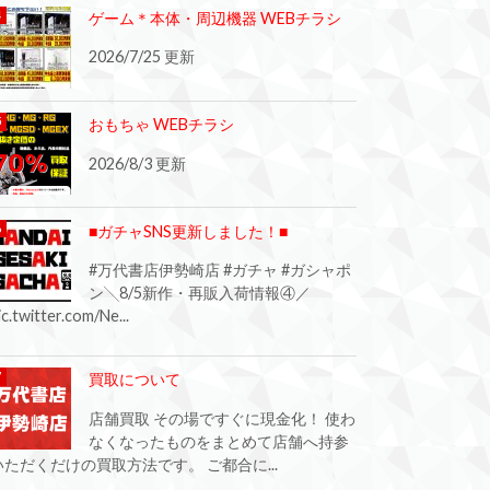
ゲーム＊本体・周辺機器 WEBチラシ
2026/7/25 更新
おもちゃ WEBチラシ
2026/8/3 更新
■ガチャSNS更新しました！■
#万代書店伊勢崎店 #ガチャ #ガシャポ
ン╲8/5新作・再販入荷情報④／
ic.twitter.com/Ne...
買取について
店舗買取 その場ですぐに現金化！ 使わ
なくなったものをまとめて店舗へ持参
いただくだけの買取方法です。 ご都合に...