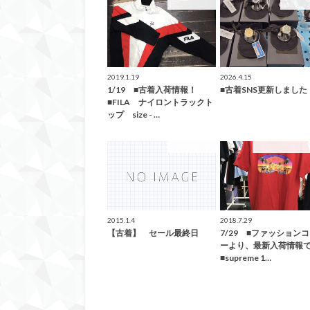
ファッション
ファッ
2019.1.19
2026.4.15
1/19 ■古着入荷情報！
■古着SNS更新しました
■FILA ナイロントラックト
ップ size - …
ファッション
こんなの買取ま
2015.1.4
2018.7.29
【古着】 セール最終日
7/29 ■ファッション
ーより、最新入荷情報
■supreme 1…