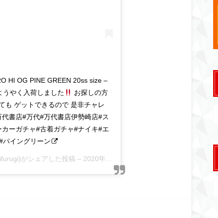
 HI OG PINE GREEN 20ss size –
tax ようやく入荷しました
お探しの方
ても ゲットできるので 是非チャレ
#万代書店#万代#万代書店伊勢崎店#ス
ーカーガチャ#古着ガチャ#ナイキ#エ
reen#パイングリーン
akifurugi)がシェアした投稿 –
2020年 3月月10日午前2時13分PDT