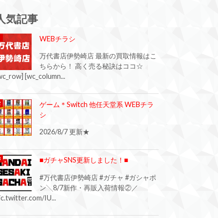
人気記事
WEBチラシ
万代書店伊勢崎店 最新の買取情報はこ
ちらから！ 高く売る秘訣はココ☆
wc_row] [wc_column...
ゲーム＊Switch 他任天堂系 WEBチラ
シ
2026/8/7 更新★
■ガチャSNS更新しました！■
#万代書店伊勢崎店 #ガチャ #ガシャポ
ン╲8/7新作・再販入荷情報②／
ic.twitter.com/IU...