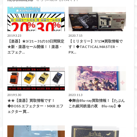
イベント情報！
こんなの買取ました！
2019.3.23
2020.7.15
【楽器】★3/21～31の10日間限定
【ミリタリー】7/15■買取情報で
★新・楽器セール開催！！楽器・
す！◆TACTICAL MASTER・
エフェク…
PX…
買取告知
こんなの買取ました！
2019.5.30
2023.11.3
★★【楽器】買取情報です！
◆舞台Blu-ray買取情報！【たぶん
◆BOSS エフェクター・MXR エフ
これ銀河鉄道の夜 Blu-ray】◆
ェクター 買…
こんなの買取ました！
こんなの買取ました！