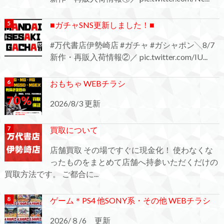
■ガチャSNS更新しました！■
#万代書店伊勢崎店 #ガチャ #ガシャポン╲8/7
新作・再販入荷情報②／ pic.twitter.com/IU...
おもちゃ WEBチラシ
2026/8/3 更新
買取について
店舗買取 その場ですぐに現金化！ 使わなくな
ったものをまとめて店舗へ持参いただくだけの
買取方法です。 ご都合に...
ゲーム＊PS4 他SONY系・その他 WEBチラシ
2026/８/6 更新