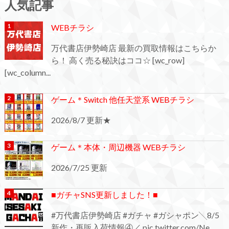
人気記事
WEBチラシ
万代書店伊勢崎店 最新の買取情報はこちらか
ら！ 高く売る秘訣はココ☆ [wc_row]
[wc_column...
ゲーム＊Switch 他任天堂系 WEBチラシ
2026/8/7 更新★
ゲーム＊本体・周辺機器 WEBチラシ
2026/7/25 更新
■ガチャSNS更新しました！■
#万代書店伊勢崎店 #ガチャ #ガシャポン╲8/5
新作・再販入荷情報④／ pic.twitter.com/Ne...