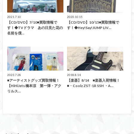
2021.7.10
2020.10.15
【CD/DVD】7/10■買取情報で
【CD/DVD】10/15■買取情報で
す！◆TVドラマ あの日見た花の
す！◆Hey!Say!JUMP LIV…
名前を僕…
こんなの買取ました！
こんなの買取ました！
2023.7.28
2018.8.14
■アーティストグッズ買取情報！
【楽器】8/14 ■楽器入荷情報！
【HiHiJets 橋本涼 第一弾・アク
■・Coolz ZST-1R SSH ・A…
リルス…