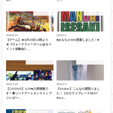
イベント情報！
イベント情報！
2020.8.19
2026.2.2
【ゲーム】★8月30日12時より
■おもちゃSNS更新しました！■
★《ウォークライ＊ゲーム会＆ペ
イント体験会》…
こんなの買取ました！
こんなの買取ました！
2020.1.29
2022.5.9
【CD/DVD】1/29■入荷情報で
【Vtuber】こんなの買取りまし
す！◆ソードアートオンライン ア
た！《ホロライブレードNEXT
リシゼー…
Bloo…
こんなの買取ました！
買取告知