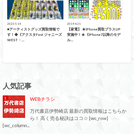
2023.5.14
2019.4.21
■アーティストグッズ買取情報で
【家電】 ★iPhone買取プラスUP
す！◆《アクスタFest ジャニーズ
実施中！★《iPhone7以降のモデ
WEST・…
ル…
人気記事
WEBチラシ
万代書店伊勢崎店 最新の買取情報はこちらか
ら！ 高く売る秘訣はココ☆ [wc_row]
[wc_column...