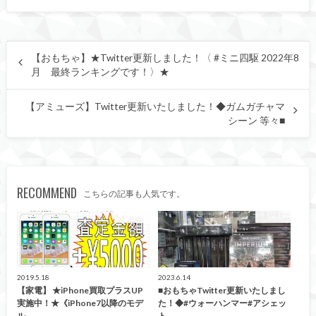
【おもちゃ】★Twitter更新しました！〈 #ミニ四駆 2022年8
月 最終ランキングです！〉★
【アミューズ】Twitter更新いたしました！◆ガムガチャマ
シーン 等々■
RECOMMEND
こちらの記事も人気です。
買取告知
おもちゃ
2019.5.18
2023.6.14
【家電】 ★iPhone買取プラスUP
■おもちゃTwitter更新いたしまし
実施中！★《iPhone7以降のモデ
た！◆#ウォーハンマー#アシェッ
ル…
ト …