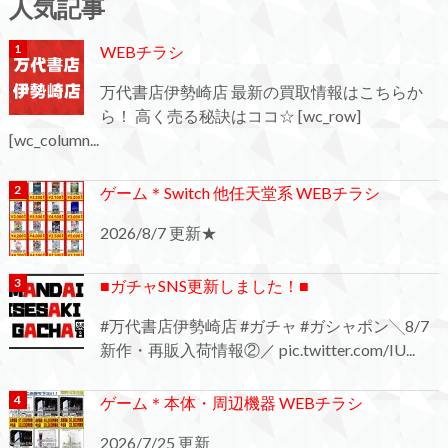
人気記事
WEBチラシ
万代書店伊勢崎店 最新の買取情報はこちらか
ら！ 高く売る秘訣はココ☆ [wc_row]
[wc_column...
ゲーム＊Switch 他任天堂系 WEBチラシ
2026/8/7 更新★
■ガチャSNS更新しました！■
#万代書店伊勢崎店 #ガチャ #ガシャポン╲8/7
新作・再販入荷情報②／ pic.twitter.com/IU...
ゲーム＊本体・周辺機器 WEBチラシ
2026/7/25 更新