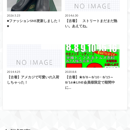
2026.5.23
2014.6.30
■ファッションSNS更新しました！
【古着】 ストリートまだまだ熱
■
い。あえてね。
ファッション
イベント情報！
2014.4.25
2020.8.8
【古着】アメカジで可愛いの入荷
【古着】★8/8～8/10・8/15～
しちゃった！
8/16★LINE会員様限定で期間中
に…