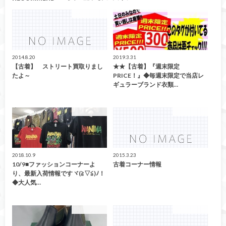
ファッション
イベント情報！
2014.8.20
2019.3.31
【古着】 ストリート買取りまし
★★【古着】『週末限定
たよ～
PRICE！』◆毎週末限定で当店レ
ギュラーブランド衣類…
ファッション
ファッション
2018.10.9
2015.3.23
10/9■ファッションコーナーよ
古着コーナー情報
り、最新入荷情報ですヾ(≧▽≦)ﾉ！
◆大人気…
ファッション
ファッション