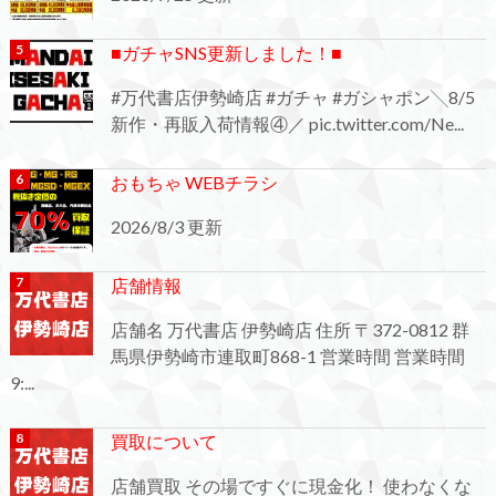
■ガチャSNS更新しました！■
#万代書店伊勢崎店 #ガチャ #ガシャポン╲8/5
新作・再販入荷情報④／ pic.twitter.com/Ne...
おもちゃ WEBチラシ
2026/8/3 更新
店舗情報
店舗名 万代書店 伊勢崎店 住所 〒372-0812 群
馬県伊勢崎市連取町868-1 営業時間 営業時間
9:...
買取について
店舗買取 その場ですぐに現金化！ 使わなくな