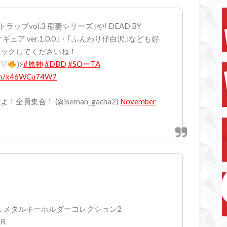
ップvol.3 稲妻シリーズ｣や｢DEAD BY
ギュア ver.1.0.0｣・｢ふんわり仔白沢｣なども好
ェックしてくださいね！
▽
)۶
#原神
#DBD
#SOーTA
com/x46WCu74W7
員集合！ (@iseman_gacha2)
November
 メタルキーホルダーコレクション2
ER