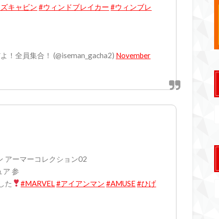
イズキャビン
#ウィンドブレイカー
#ウィンブレ
員集合！ (@iseman_gacha2)
November
ン アーマーコレクション02
ア 参
した
#MARVEL
#アイアンマン
#AMUSE
#ひげ