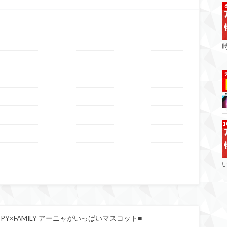
時
PY×FAMILY アーニャがいっぱいマスコット■