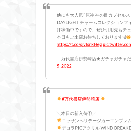
他にも大人気｢原神 神の目カプセルストラ
DAYLIGHT チャームコレクションフィ
評稼働中ですので、ぜひ引用先もチ
本日もご来店お待ちしております٩(
https://t.co/sjvIsnkHeg
pic.twitter.
— 万代書店伊勢崎店★ガチャガチャだよ！全
5, 2022
#万代書店伊勢崎店
╲本日の新入荷①╱
ニッサンヘリテージカーエンブレム
デコラPICアクリル WIND BREAK