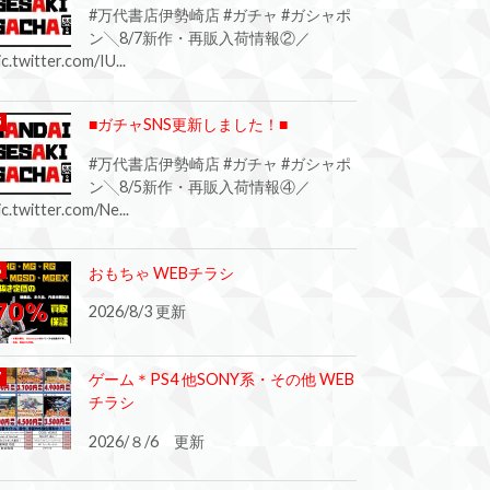
#万代書店伊勢崎店 #ガチャ #ガシャポ
ン╲8/7新作・再販入荷情報②／
ic.twitter.com/IU...
■ガチャSNS更新しました！■
#万代書店伊勢崎店 #ガチャ #ガシャポ
ン╲8/5新作・再販入荷情報④／
ic.twitter.com/Ne...
おもちゃ WEBチラシ
2026/8/3 更新
ゲーム＊PS4 他SONY系・その他 WEB
チラシ
2026/８/6 更新