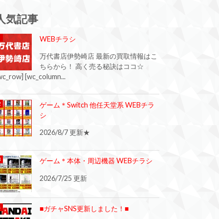
人気記事
WEBチラシ
万代書店伊勢崎店 最新の買取情報はこ
ちらから！ 高く売る秘訣はココ☆
wc_row] [wc_column...
ゲーム＊Switch 他任天堂系 WEBチラ
シ
2026/8/7 更新★
ゲーム＊本体・周辺機器 WEBチラシ
2026/7/25 更新
■ガチャSNS更新しました！■