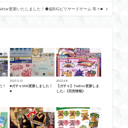
itter更新いたしました！◆超BIGビリヤードゲーム 等々■
ガチャ
ガチャ
ガチャ
2025.3.13
2022.6.8
た！
■ガチャSNS更新しました！
【ガチャ】Twitter更新しま
■
した♪《完売情報》
ガチャ
ガチャ
ガチャ