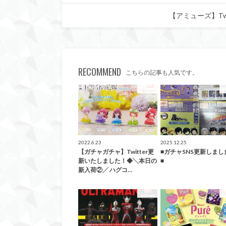
【アミューズ】Tw
RECOMMEND
こちらの記事も人気です。
ガチャ
2022.6.23
2025.12.25
【ガチャガチャ】Twitter更
■ガチャSNS更新しまし
新いたしました！◆╲本日の
■
新入荷②╱ ハグコ…
ガチャ