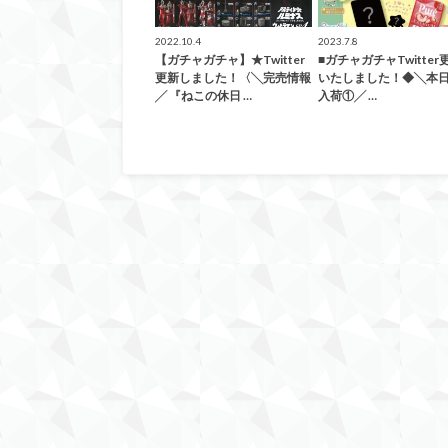
2022.10.4
2023.7.8
【ガチャガチャ】★Twitter
■ガチャガチャTwitter
更新しました！〈╲完売情報
いたしました！◆╲本
╱ 『ねこの休日 …
入荷①╱ …