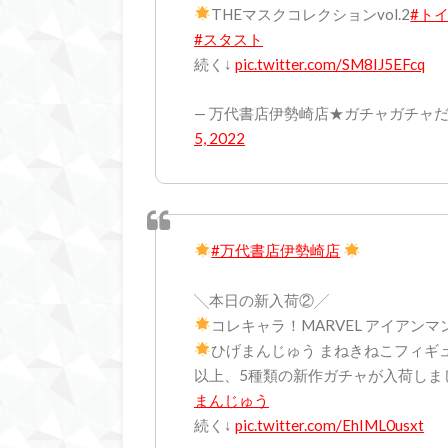
THEマスクコレクションvol.2
#ト
#スタスト
続く↓
pic.twitter.com/SM8IJ5EFcq
— 万代書店伊勢崎店★ガチャガチャだよ！全
5, 2022
#万代書店伊勢崎店
╲本日の新入荷②╱
コレキャラ！MARVEL アイアンマ
ひげまんじゅう まねきねこフィギュ
以上、5種類の新作ガチャが入荷しま
まんじゅう
続く↓
pic.twitter.com/EhIML0usxt