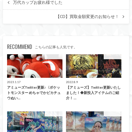
万代カップお疲れ様でした
【CD】買取金額変更のお知らせ！
RECOMMEND
こちらの記事も人気です。
アミューズ
アミューズ
2023.1.17
2022.8.9
アミューズTwitter更新♪〈ポケッ
【アミューズ】Twitter更新いたし
トモンスター めちゃでかピカチュ
ました！◆新投入アイテムのご紹
ウぬい…
介！ …
アミューズ
アミューズ