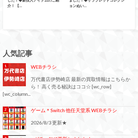
した！◆新投入アイテムのご紹
ました！◆サラブレッドコレクシ
介！ 【…
ョンぬい…
人気記事
WEBチラシ
万代書店伊勢崎店 最新の買取情報はこちらか
ら！ 高く売る秘訣はココ☆ [wc_row]
[wc_column...
ゲーム＊Switch 他任天堂系 WEBチラシ
2026/8/3 更新★