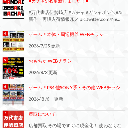
■ガチャSNS更新しました！■
#万代書店伊勢崎店 #ガチャ #ガシャポン╲8/5
新作・再販入荷情報④／ pic.twitter.com/Ne...
ゲーム＊本体・周辺機器 WEBチラシ
2026/7/25 更新
おもちゃ WEBチラシ
2026/8/3 更新
ゲーム＊PS4 他SONY系・その他 WEBチラシ
2026/８/6 更新
買取について
店舗買取 その場ですぐに現金化！ 使わなくな