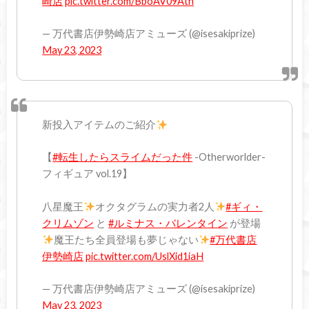
崎店
pic.twitter.com/BboAV09Ath
— 万代書店伊勢崎店アミューズ (@isesakiprize)
May 23, 2023
新投入アイテムのご紹介
【
#転生したらスライムだった件
-Otherworlder-
フィギュア vol.19】
八星魔王
オクタグラムの実力者2人
#ギィ・
クリムゾン
と
#ルミナス・バレンタイン
が登場
魔王たち全員登場も夢じゃない
#万代書店
伊勢崎店
pic.twitter.com/UslXid1iaH
— 万代書店伊勢崎店アミューズ (@isesakiprize)
May 23, 2023