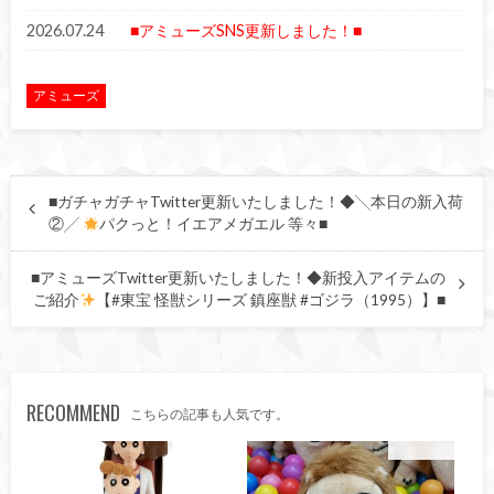
2026.07.24
■アミューズSNS更新しました！■
アミューズ
■ガチャガチャTwitter更新いたしました！◆╲本日の新入荷
②╱
パクっと！イエアメガエル 等々■
■アミューズTwitter更新いたしました！◆新投入アイテムの
ご紹介
【#東宝 怪獣シリーズ 鎮座獣 #ゴジラ（1995）】■
RECOMMEND
こちらの記事も人気です。
アミューズ
アミューズ