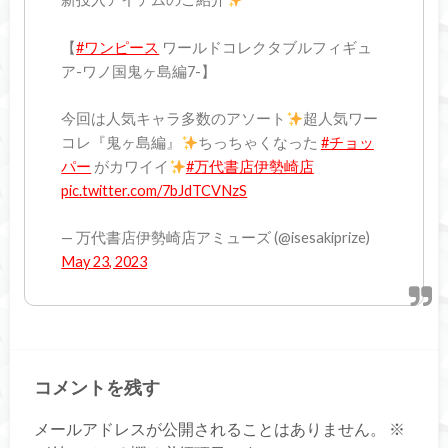
【
#ワンピース
ワールドコレクタブルフィギュ
ア-ワノ国鬼ヶ島編7-】
今回は人気キャラ多数のアソート
超人気ワー
コレ『鬼ヶ島編』
ちっちゃくなった
#チョッ
パー
がカワイイ
#万代書店伊勢崎店
pic.twitter.com/7bJdTCVNzS
— 万代書店伊勢崎店アミューズ (@isesakiprize)
May 23, 2023
コメントを残す
メールアドレスが公開されることはありません。
※