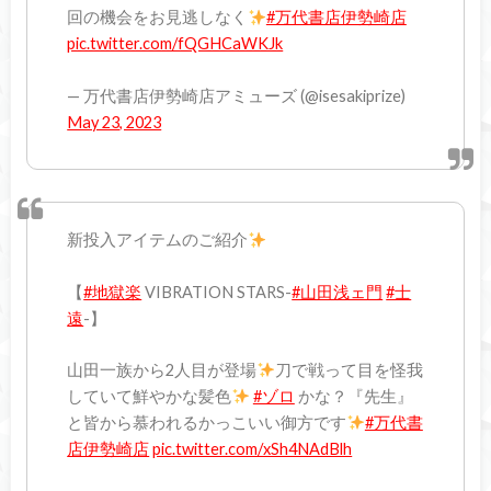
回の機会をお見逃しなく
#万代書店伊勢崎店
pic.twitter.com/fQGHCaWKJk
— 万代書店伊勢崎店アミューズ (@isesakiprize)
May 23, 2023
新投入アイテムのご紹介
【
#地獄楽
VIBRATION STARS-
#山田浅ェ門
#士
遠
-】
山田一族から2人目が登場
刀で戦って目を怪我
していて鮮やかな髪色
#ゾロ
かな？『先生』
と皆から慕われるかっこいい御方です
#万代書
店伊勢崎店
pic.twitter.com/xSh4NAdBlh