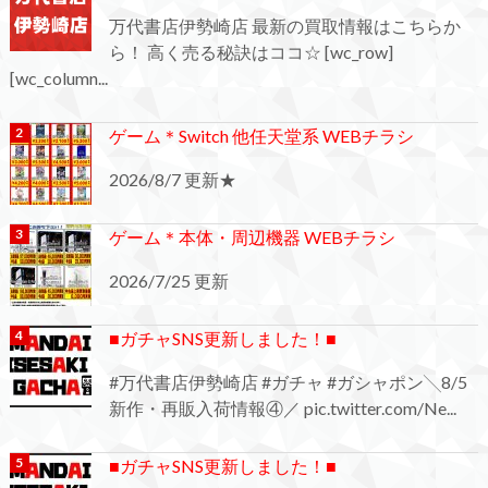
万代書店伊勢崎店 最新の買取情報はこちらか
ら！ 高く売る秘訣はココ☆ [wc_row]
[wc_column...
ゲーム＊Switch 他任天堂系 WEBチラシ
2026/8/7 更新★
ゲーム＊本体・周辺機器 WEBチラシ
2026/7/25 更新
■ガチャSNS更新しました！■
#万代書店伊勢崎店 #ガチャ #ガシャポン╲8/5
新作・再販入荷情報④／ pic.twitter.com/Ne...
■ガチャSNS更新しました！■