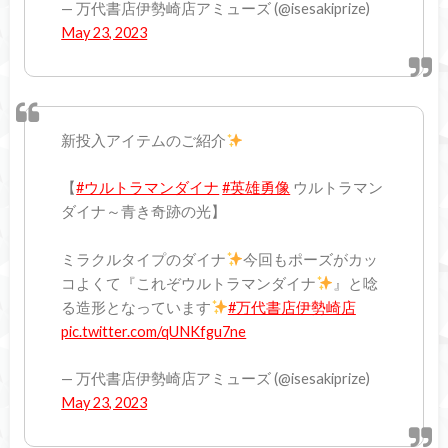
— 万代書店伊勢崎店アミューズ (@isesakiprize)
May 23, 2023
新投入アイテムのご紹介
【
#ウルトラマンダイナ
#英雄勇像
ウルトラマン
ダイナ～青き奇跡の光】
ミラクルタイプのダイナ
今回もポーズがカッ
コよくて『これぞウルトラマンダイナ
』と唸
る造形となっています
#万代書店伊勢崎店
pic.twitter.com/qUNKfgu7ne
— 万代書店伊勢崎店アミューズ (@isesakiprize)
May 23, 2023