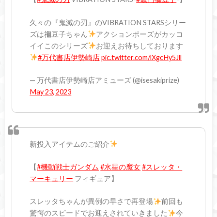
久々の『鬼滅の刃』のVIBRATION STARSシリー
ズは禰豆子ちゃん
アクションポーズがカッコ
イイこのシリーズ
お迎えお待ちしております
#万代書店伊勢崎店
pic.twitter.com/lXgcHy5Jll
— 万代書店伊勢崎店アミューズ (@isesakiprize)
May 23, 2023
新投入アイテムのご紹介
【
#機動戦士ガンダム
#水星の魔女
#スレッタ・
マーキュリー
フィギュア】
スレッタちゃんが異例の早さで再登場
前回も
驚愕のスピードでお迎えされていきました
今