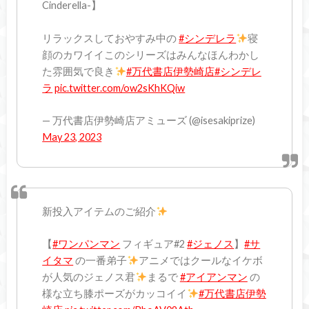
Cinderella-】
リラックスしておやすみ中の
#シンデレラ
寝
顔のカワイイこのシリーズはみんなほんわかし
た雰囲気で良き
#万代書店伊勢崎店
#シンデレ
ラ
pic.twitter.com/ow2sKhKQiw
— 万代書店伊勢崎店アミューズ (@isesakiprize)
May 23, 2023
新投入アイテムのご紹介
【
#ワンパンマン
フィギュア#2
#ジェノス
】
#サ
イタマ
の一番弟子
アニメではクールなイケボ
が人気のジェノス君
まるで
#アイアンマン
の
様な立ち膝ポーズがカッコイイ
#万代書店伊勢