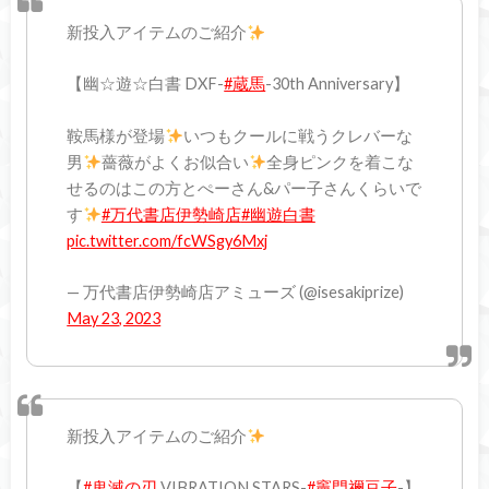
新投入アイテムのご紹介
【幽☆遊☆白書 DXF-
#蔵馬
-30th Anniversary】
鞍馬様が登場
いつもクールに戦うクレバーな
男
薔薇がよくお似合い
全身ピンクを着こな
せるのはこの方とぺーさん&パー子さんくらいで
す
#万代書店伊勢崎店
#幽遊白書
pic.twitter.com/fcWSgy6Mxj
— 万代書店伊勢崎店アミューズ (@isesakiprize)
May 23, 2023
新投入アイテムのご紹介
【
#鬼滅の刃
VIBRATION STARS-
#竈門禰豆子
-】