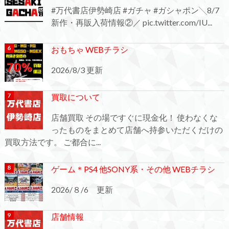
#万代書店伊勢崎店 #ガチャ #ガシャポン╲8/7
新作・再販入荷情報②／ pic.twitter.com/IU...
おもちゃ WEBチラシ
2026/8/3 更新
買取について
店舗買取 その場ですぐに現金化！ 使わなくな
ったものをまとめて店舗へ持参いただくだけの
買取方法です。 ご都合に...
ゲーム＊PS4 他SONY系・その他 WEBチラシ
2026/８/6 更新
店舗情報