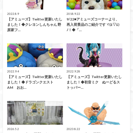
2022.8.9
2018.9.22
【アミューズ】Twitter更新いたし
9/22■アミューズコーナーより、
ました！◆クレヨンしんちゃん 野
再入荷景品のご紹介ですヾ(≧▽≦)
原家フ…
ﾉ！◆「…
アミューズ
アミューズ
2022.9.4
2022.9.28
【アミューズ】Twitter更新いたし
【アミューズ】Twitter更新いたし
ました！◆ドラゴンクエスト
ました！◆初音ミク ぬーどるス
AM おお…
トッパー…
アミューズ
アミューズ
2026.5.2
2023.8.22