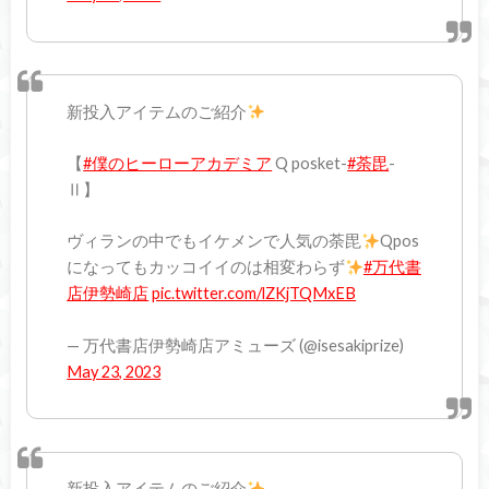
新投入アイテムのご紹介
【
#僕のヒーローアカデミア
Q posket-
#荼毘
-
Ⅱ】
ヴィランの中でもイケメンで人気の荼毘
Qpos
になってもカッコイイのは相変わらず
#万代書
店伊勢崎店
pic.twitter.com/lZKjTQMxEB
— 万代書店伊勢崎店アミューズ (@isesakiprize)
May 23, 2023
新投入アイテムのご紹介