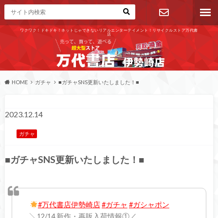
ワクワク！ドキドキ！ネットじゃできないリアルエンターテイメント！リサイクルストア万代書
店
お問い合わ
せ
HOME
ガチャ
■ガチャSNS更新いたしました！■
2023.12.14
ガチャ
■ガチャSNS更新いたしました！■
#万代書店伊勢崎店
#ガチャ
#ガシャポン
╲12/14 新作・再販入荷情報①／