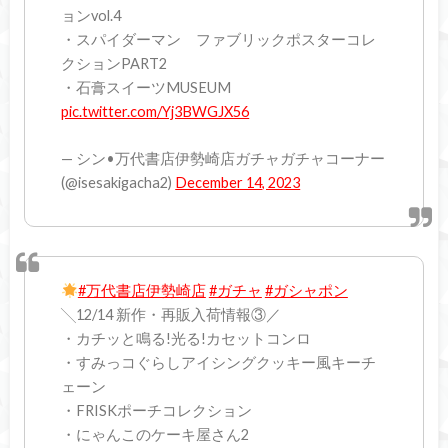
ョンvol.4
・スパイダーマン ファブリックポスターコレ
クションPART2
・石膏スイーツMUSEUM
pic.twitter.com/Yj3BWGJX56
— シン•万代書店伊勢崎店ガチャガチャコーナー
(@isesakigacha2)
December 14, 2023
#万代書店伊勢崎店
#ガチャ
#ガシャポン
╲12/14 新作・再販入荷情報③／
・カチッと鳴る!光る!カセットコンロ
・すみっコぐらしアイシングクッキー風キーチ
ェーン
・FRISKポーチコレクション
・にゃんこのケーキ屋さん2