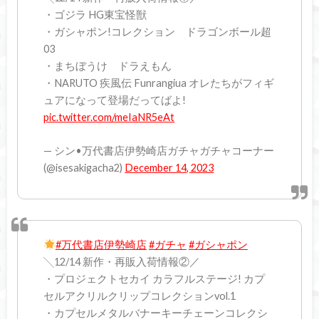
・ゴジラ HG東宝怪獣
・ガシャポン!コレクション ドラゴンボール超
03
・まちぼうけ ドラえもん
・NARUTO 疾風伝 Funrangiua オレたちがフィギ
ュアになって登場だってばよ!
pic.twitter.com/meIaNR5eAt
— シン•万代書店伊勢崎店ガチャガチャコーナー
(@isesakigacha2)
December 14, 2023
#万代書店伊勢崎店
#ガチャ
#ガシャポン
╲12/14 新作・再販入荷情報②／
・プロジェクトセカイ カラフルステージ! カプ
セルアクリルクリップコレクションvol.1
・カプセルメタルバナーキーチェーンコレクシ