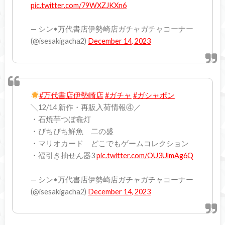
pic.twitter.com/79WXZJKXn6
— シン•万代書店伊勢崎店ガチャガチャコーナー
(@isesakigacha2)
December 14, 2023
#万代書店伊勢崎店
#ガチャ
#ガシャポン
╲12/14 新作・再販入荷情報④／
・石焼芋つぼ龕灯
・ぴちぴち鮮魚 二の盛
・マリオカード どこでもゲームコレクション
・福引き抽せん器3
pic.twitter.com/OU3UlmAg6Q
— シン•万代書店伊勢崎店ガチャガチャコーナー
(@isesakigacha2)
December 14, 2023