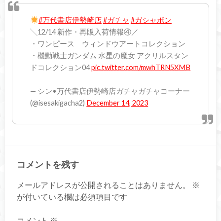
#万代書店伊勢崎店
#ガチャ
#ガシャポン
╲12/14 新作・再販入荷情報④／
・ワンピース ウィンドウアートコレクション
・機動戦士ガンダム 水星の魔女 アクリルスタン
ドコレクション04
pic.twitter.com/mwhTRN5XMB
— シン•万代書店伊勢崎店ガチャガチャコーナー
(@isesakigacha2)
December 14, 2023
コメントを残す
メールアドレスが公開されることはありません。
※
が付いている欄は必須項目です
コメント
※