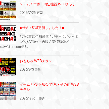
ゲーム＊本体・周辺機器 WEBチラシ
2026/7/25 更新
■ガチャSNS更新しました！■
#万代書店伊勢崎店 #ガチャ #ガシャポ
ン╲8/7新作・再販入荷情報②／
ic.twitter.com/IU...
おもちゃ WEBチラシ
2026/8/3 更新
ゲーム＊PS4 他SONY系・その他 WEB
チラシ
2026/８/6 更新