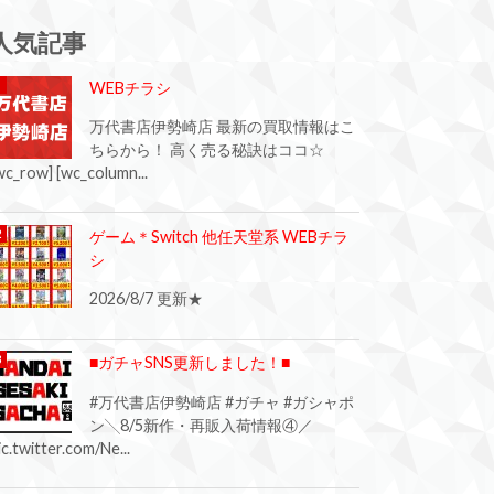
人気記事
WEBチラシ
万代書店伊勢崎店 最新の買取情報はこ
ちらから！ 高く売る秘訣はココ☆
wc_row] [wc_column...
ゲーム＊Switch 他任天堂系 WEBチラ
シ
2026/8/7 更新★
■ガチャSNS更新しました！■
#万代書店伊勢崎店 #ガチャ #ガシャポ
ン╲8/5新作・再販入荷情報④／
ic.twitter.com/Ne...