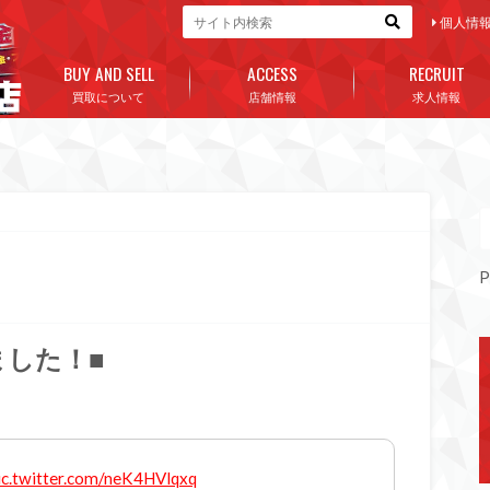
個人情
BUY AND SELL
ACCESS
RECRUIT
買取について
店舗情報
求人情報
P
ました！■
ic.twitter.com/neK4HVlqxq