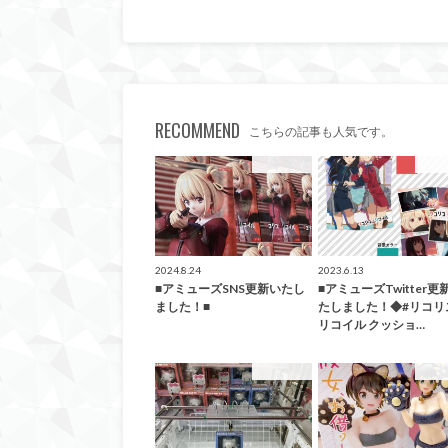
RECOMMEND
こちらの記事も人気です。
アミューズ
アミ
2024.8.24
2023.6.13
■アミューズSNS更新いたし
■アミューズTwitter更
ました！■
たしました！◆#リコリ
リコイル クッショ…
アミューズ
アミ