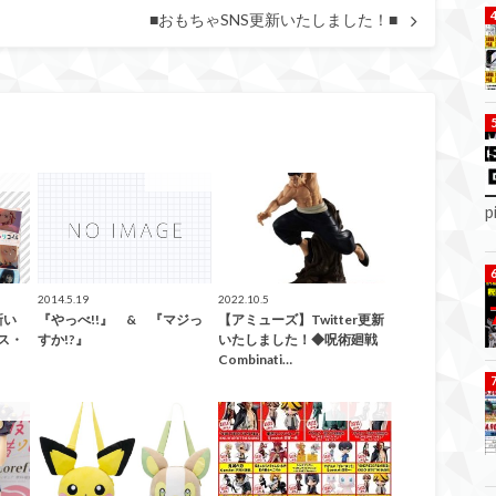
■おもちゃSNS更新いたしました！■
ューズ
アミューズ
アミューズ
p
2014.5.19
2022.10.5
新い
『やっべ!!』 & 『マジっ
【アミューズ】Twitter更新
ス・
すか!?』
いたしました！◆呪術廻戦
Combinati…
ューズ
アミューズ
アミューズ