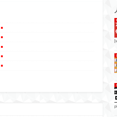
■
■
[
■
■
■
p