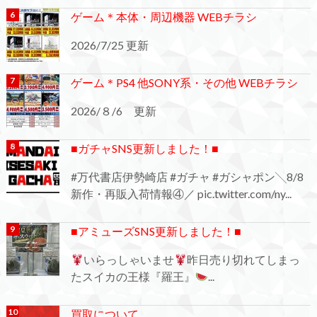
ゲーム＊本体・周辺機器 WEBチラシ
2026/7/25 更新
ゲーム＊PS4 他SONY系・その他 WEBチラシ
2026/８/6 更新
■ガチャSNS更新しました！■
#万代書店伊勢崎店 #ガチャ #ガシャポン╲8/8
新作・再販入荷情報④／ pic.twitter.com/ny...
■アミューズSNS更新しました！■
いらっしゃいませ
昨日売り切れてしまっ
たスイカの王様『羅王』
...
買取について