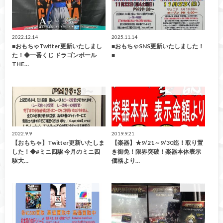
2022.12.14
2025.11.14
■おもちゃTwitter更新いたしまし
■おもちゃSNS更新いたしました！
た！◆一番くじ ドラゴンボール
■
THE…
おもちゃ
イベント情報！
2022.9.9
2019.9.21
【おもちゃ】Twitter更新いたしま
【楽器】★9/21～9/30迄！取り置
した！◆#ミニ四駆 今月のミニ四
き御免！限界突破！楽器本体表示
駆大…
価格より…
買取告知
おもちゃ