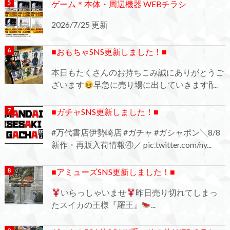
ゲーム＊本体・周辺機器 WEBチラシ
2026/7/25 更新
■おもちゃSNS更新しました！■
本日もたくさんのお持ちこみ誠にありがとうご
ざいます
早急に売り場に出していきますᾒ...
■ガチャSNS更新しました！■
#万代書店伊勢崎店 #ガチャ #ガシャポン╲8/8
新作・再販入荷情報④／ pic.twitter.com/ny...
■アミューズSNS更新しました！■
いらっしゃいませ
昨日売り切れてしまっ
たスイカの王様『羅王』
...