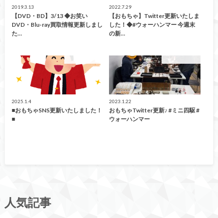
2019.3.13
2022.7.29
【DVD・BD】3/13 ◆お笑い
【おもちゃ】Twitter更新いたしま
DVD・Blu-ray買取情報更新しまし
した！◆#ウォーハンマー 今週末
た…
の新…
イベント情報！
イベント情報！
2025.1.4
2023.1.22
■おもちゃSNS更新いたしました！
おもちゃTwitter更新♪ #ミニ四駆 #
■
ウォーハンマー
人気記事