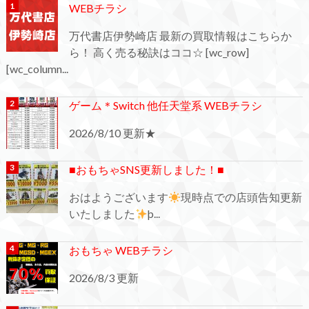
WEBチラシ
万代書店伊勢崎店 最新の買取情報はこちらか
ら！ 高く売る秘訣はココ☆ [wc_row]
[wc_column...
ゲーム＊Switch 他任天堂系 WEBチラシ
2026/8/10 更新★
■おもちゃSNS更新しました！■
おはようございます
現時点での店頭告知更新
いたしました
þ...
おもちゃ WEBチラシ
2026/8/3 更新