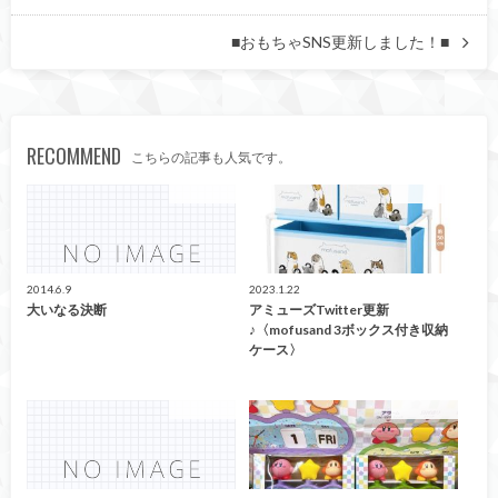
■おもちゃSNS更新しました！■
RECOMMEND
こちらの記事も人気です。
アミューズ
アミューズ
2014.6.9
2023.1.22
大いなる決断
アミューズTwitter更新
♪〈mofusand 3ボックス付き収納
ケース〉
アミューズ
アミューズ