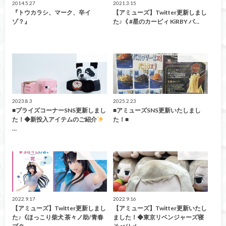
2014.5.27
2021.3.15
『トウカラシ、マーク、辛イ
【アミューズ】Twitter更新しまし
ゾ？』
た♪《 #星のカービィ KiRBY パ…
アミューズ
アミューズ
2023.8.3
2025.2.23
■プライズコーナーSNS更新しまし
■アミューズSNS更新いたしまし
た！◆新投入アイテムのご紹介
た！■
…
アミューズ
アミューズ
2022.9.17
2022.9.16
【アミューズ】Twitter更新しまし
【アミューズ】Twitter更新いたし
た♪《ほっこり柴犬 茶々ノ助/青春
ました！◆東京リベンジャーズ寝