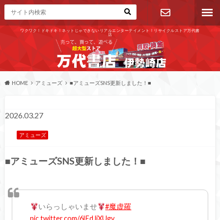
ワクワク！ドキドキ！ネットじゃできないリアルエンターテイメント！リサイクルストア万代書
店
お問い合わ
せ
HOME
アミューズ
■アミューズSNS更新しました！■
2026.03.27
アミューズ
■アミューズSNS更新しました！■
いらっしゃいませ
#魔虚羅
pic.twitter.com/6lEdJjXUgv