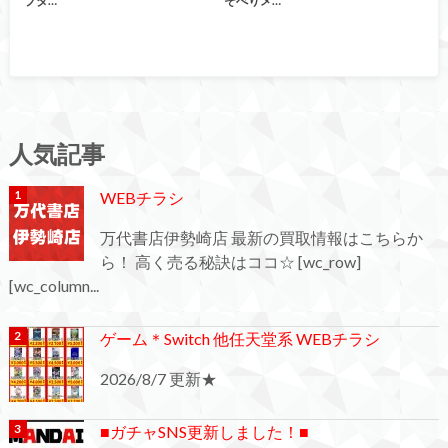
ブタ…
そべりメ…
人気記事
WEBチラシ
万代書店伊勢崎店 最新の買取情報はこちらか
ら！ 高く売る秘訣はココ☆ [wc_row]
[wc_column...
ゲーム＊Switch 他任天堂系 WEBチラシ
2026/8/7 更新★
■ガチャSNS更新しました！■