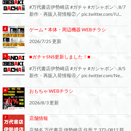
#万代書店伊勢崎店 #ガチャ #ガシャポン╲8/7
新作・再販入荷情報②／ pic.twitter.com/IU...
ゲーム＊本体・周辺機器 WEBチラシ
2026/7/25 更新
■ガチャSNS更新しました！■
#万代書店伊勢崎店 #ガチャ #ガシャポン╲8/5
新作・再販入荷情報④／ pic.twitter.com/Ne...
おもちゃ WEBチラシ
2026/8/3 更新
店舗情報
店舗名 万代書店 伊勢崎店 住所 〒372-0812 群