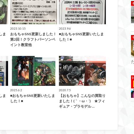
2023.10.15
2023.9.6
しま
おもちゃSNS更新しました！
■おもちゃSNS更新いたしま
第2回！クラフトパーソンペ
した！■
イント教室他
もちゃ
おもちゃ
こんなの買取ました！
2025.6.2
2020.7.5
しま
■おもちゃSNS更新いたしま
【おもちゃ】こんなの買取り
した！■
ました！(｀・ω・´)ゞ★フィ
ギュア・プラモデル …