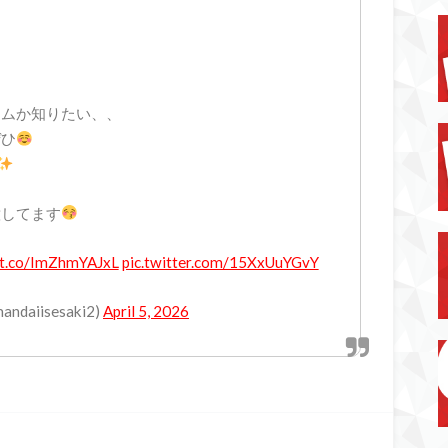
ームか知りたい、、
ぜひ
意してます
//t.co/ImZhmYAJxL
pic.twitter.com/15XxUuYGvY
iisesaki2)
April 5, 2026