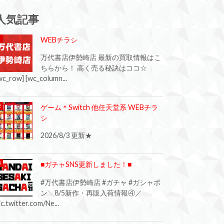
人気記事
WEBチラシ
万代書店伊勢崎店 最新の買取情報はこ
ちらから！ 高く売る秘訣はココ☆
wc_row] [wc_column...
ゲーム＊Switch 他任天堂系 WEBチラ
シ
2026/8/3 更新★
■ガチャSNS更新しました！■
#万代書店伊勢崎店 #ガチャ #ガシャポ
ン╲8/5新作・再販入荷情報④／
ic.twitter.com/Ne...