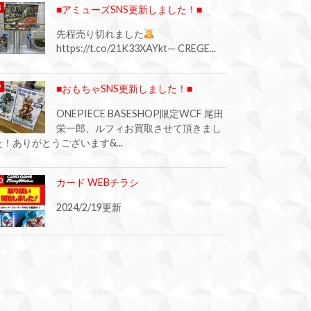
■アミューズSNS更新しました！■
先程売り切れました
https://t.co/21K33XAYkt— CREGE...
■おもちゃSNS更新しました！■
ONEPIECE BASESHOP限定WCF 尾田
栄一郎、ルフィお買取させて頂きまし
た！ありがとうございます&...
カード WEBチラシ
2024/2/19更新