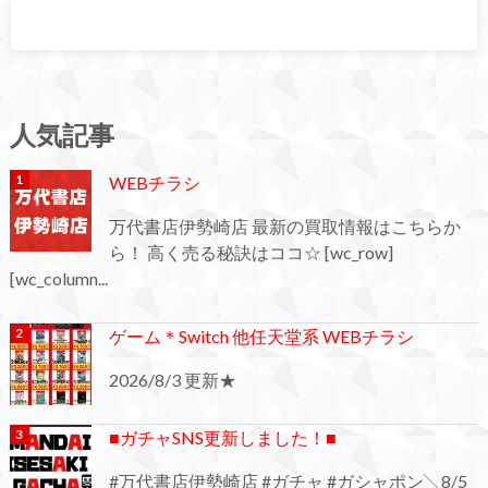
人気記事
WEBチラシ
万代書店伊勢崎店 最新の買取情報はこちらか
ら！ 高く売る秘訣はココ☆ [wc_row]
[wc_column...
ゲーム＊Switch 他任天堂系 WEBチラシ
2026/8/3 更新★
■ガチャSNS更新しました！■
#万代書店伊勢崎店 #ガチャ #ガシャポン╲8/5