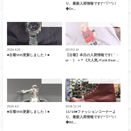
り、最新入荷情報です(*^▽^*)！
◆Dr…
ファッション
こんなの買取ました！
2026.4.20
2019.2.16
■古着SNS更新しました！■
【古着】本日の入荷情報です(｀・
ω・´)ゞ+＊《大人気♪Funk Bear …
ファッション
こんなの買取ました！
2026.4.3
2018.11.14
■古着SNS更新しました！■
11/14■ファッションコーナーよ
り、最新入荷情報です(*^▽^*)！
◆RE…