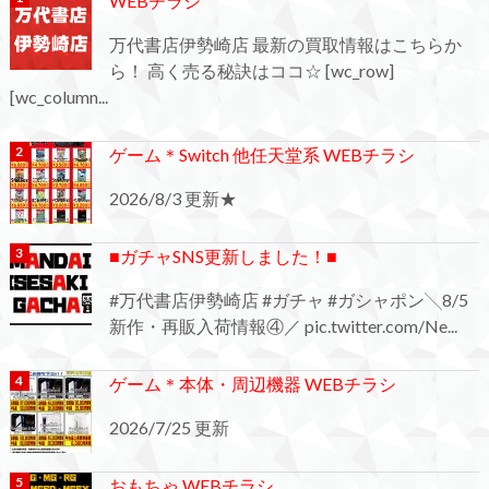
WEBチラシ
万代書店伊勢崎店 最新の買取情報はこちらか
ら！ 高く売る秘訣はココ☆ [wc_row]
[wc_column...
ゲーム＊Switch 他任天堂系 WEBチラシ
2026/8/3 更新★
■ガチャSNS更新しました！■
#万代書店伊勢崎店 #ガチャ #ガシャポン╲8/5
新作・再販入荷情報④／ pic.twitter.com/Ne...
ゲーム＊本体・周辺機器 WEBチラシ
2026/7/25 更新
おもちゃ WEBチラシ