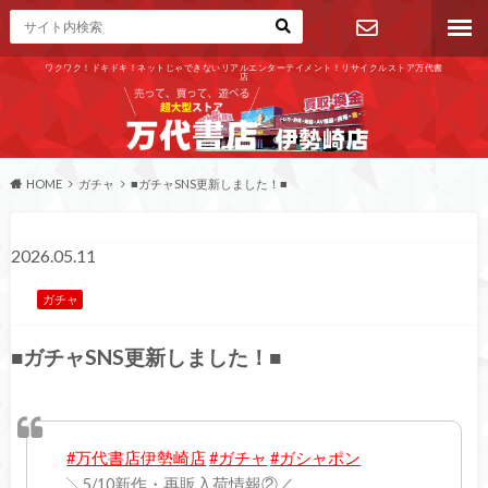
ワクワク！ドキドキ！ネットじゃできないリアルエンターテイメント！リサイクルストア万代書
店
お問い合わ
せ
HOME
ガチャ
■ガチャSNS更新しました！■
2026.05.11
ガチャ
■ガチャSNS更新しました！■
#万代書店伊勢崎店
#ガチャ
#ガシャポン
╲5/10新作・再販入荷情報②／