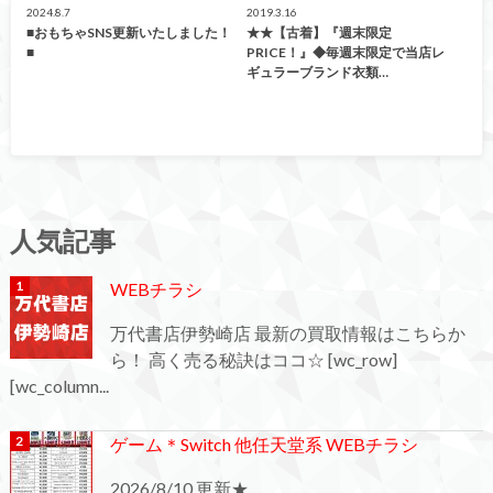
2024.8.7
2019.3.16
■おもちゃSNS更新いたしました！
★★【古着】『週末限定
■
PRICE！』◆毎週末限定で当店レ
ギュラーブランド衣類…
人気記事
WEBチラシ
万代書店伊勢崎店 最新の買取情報はこちらか
ら！ 高く売る秘訣はココ☆ [wc_row]
[wc_column...
ゲーム＊Switch 他任天堂系 WEBチラシ
2026/8/10 更新★