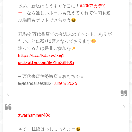
さあ、新版はもうすぐそこに！
#40kアカデミ
ー
なら難しいルールも教えてくれて仲間も遊
ぶ場所もゲットできちゃう
群馬校 万代書店での今週末のイベント、ありが
たいことに残り1席となっております
迷ってる方は是非ご参加を
https://t.co/Kd5zwZkej1
pic.twitter.com/8eZEaX8H0G
— 万代書店伊勢崎店☆おもちゃ☆
(@mandaiisesaki2)
June 8, 2026
#warhammer40k
さて！11版はっじまっるよー