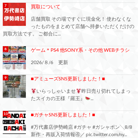
買取について
店舗買取 その場ですぐに現金化！ 使わなくな
ったものをまとめて店舗へ持参いただくだけの
買取方法です。 ご都合に...
ゲーム＊PS4 他SONY系・その他 WEBチラシ
2026/８/6 更新
■アミューズSNS更新しました！■
いらっしゃいませ
昨日売り切れてしまっ
たスイカの王様『羅王』
...
■ガチャSNS更新しました！■
#万代書店伊勢崎店 #ガチャ #ガシャポン╲8/8
新作・再販入荷情報④／ pic.twitter.com/ny...