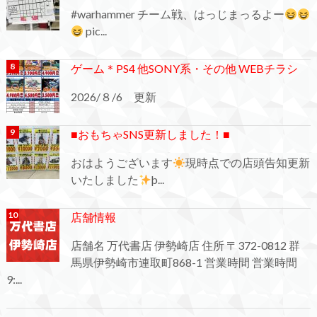
#warhammer チーム戦、はっじまっるよー
pic...
ゲーム＊PS4 他SONY系・その他 WEBチラシ
2026/８/6 更新
■おもちゃSNS更新しました！■
おはようございます
現時点での店頭告知更新
いたしました
þ...
店舗情報
店舗名 万代書店 伊勢崎店 住所 〒372-0812 群
馬県伊勢崎市連取町868-1 営業時間 営業時間
9:...