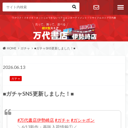
ワクワク！ドキドキ！ネットじゃできないリアルエンターテイメント！リサイクルストア万代書
店
お問い合わ
せ
HOME
ガチャ
■ガチャSNS更新しました！■
2026.06.13
ガチャ
■ガチャSNS更新しました！■
#万代書店伊勢崎店
#ガチャ
#ガシャポン
╲6/13新作・再販入荷情報①／