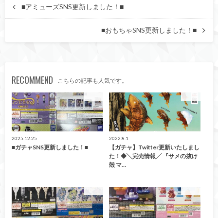
■アミューズSNS更新しました！■
■おもちゃSNS更新しました！■
RECOMMEND
こちらの記事も人気です。
ガチャ
ガチャ
2025.12.25
2022.8.1
■ガチャSNS更新しました！■
【ガチャ】Twitter更新いたしまし
た！◆╲完売情報╱ 『サメの抜け
殻 マ…
ガチャ
ガチャ