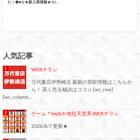
た！◆■☆★新入荷情報★☆ἱ…
人気記事
WEBチラシ
万代書店伊勢崎店 最新の買取情報はこちらか
ら！ 高く売る秘訣はココ☆ [wc_row]
[wc_column...
ゲーム＊Switch 他任天堂系 WEBチラシ
2026/8/7 更新★