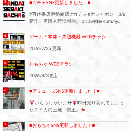
■ガチャSNS更新しました！■
#万代書店伊勢崎店 #ガチャ #ガシャポン╲8/8
新作・再販入荷情報④／ pic.twitter.com/ny...
ゲーム＊本体・周辺機器 WEBチラシ
2026/7/25 更新
おもちゃ WEBチラシ
2026/8/3 更新
■アミューズSNS更新しました！■
いらっしゃいませ
昨日売り切れてしまっ
たスイカの王様『羅王』
...
■おもちゃSNS更新しました！■