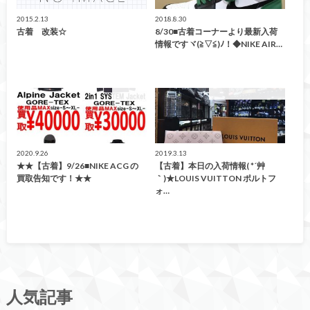
2015.2.13
2018.8.30
古着 改装☆
8/30■古着コーナーより最新入荷
情報ですヾ(≧▽≦)ﾉ！◆NIKE AIR…
買取告知
こんなの買取ました！
2020.9.26
2019.3.13
★★【古着】9/26■NIKE ACG の
【古着】本日の入荷情報( *´艸
買取告知です！★★
｀)★LOUIS VUITTON ポルトフ
ォ…
人気記事