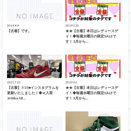
ファッション
イベント情報！
2014.4.9
2019.3.20
【古着】です。
★★【古着】本日はレディースデ
イ！◆毎週水曜日の限定SALEで
す！ 3月から…
ファッション
イベント情報！
2021.7.25
2019.3.6
【古着】7/25■インスタグラムを
★★【古着】本日はレディースデ
更新いたしました！◆≪入荷
イ！◆毎週水曜日の限定SALEで
≫Nike SB…
す！ 3月から…
ファッション
こんなの買取ました！