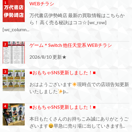
WEBチラシ
万代書店伊勢崎店 最新の買取情報はこちらか
ら！ 高く売る秘訣はココ☆ [wc_row]
[wc_column...
ゲーム＊Switch 他任天堂系 WEBチラシ
2026/8/10 更新★
■おもちゃSNS更新しました！■
おはようございます
現時点での店頭告知更新
いたしました
þ...
■おもちゃSNS更新しました！■
本日もたくさんのお持ちこみ誠にありがとうご
ざいます
早急に売り場に出していきますᾒ...