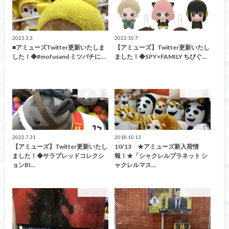
2023.3.3
2022.10.7
■アミューズTwitter更新いたしま
【アミューズ】Twitter更新いたし
した！◆#mofusand ミツバチに…
ました！◆SPY×FAMILY ちびぐ…
アミューズ
アミューズ
2022.7.31
2018.10.13
【アミューズ】Twitter更新いたし
10/13 ★アミューズ新入荷情
ました！◆サラブレッドコレクシ
報！★「シャクレルプラネット シ
ョンBI…
ャクレルマス…
アミューズ
アミューズ