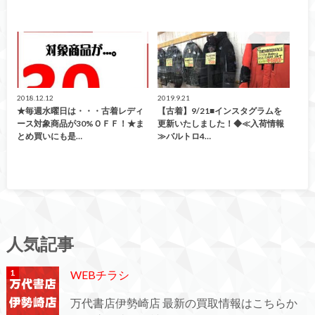
イベント情報！
ファッション
2018.12.12
2019.9.21
★毎週水曜日は・・・古着レディ
【古着】9/21■インスタグラムを
ース対象商品が30%ＯＦＦ！★ま
更新いたしました！◆≪入荷情報
とめ買いにも是…
≫バルトロ4…
人気記事
WEBチラシ
万代書店伊勢崎店 最新の買取情報はこちらか