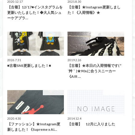
2020.12.17
2021.8.30
【古着】12/17■インスタグラムを
【古着】★Instagram更新しまし
更新いたしました！◆大人気シュ
た！《入荷情報》★
ーケアブラ…
ファッション
こんなの買取ました！
2026.7.31
2019.2.26
■古着SNS更新しました！■
【古着】★本日の入荷情報です( *
´艸｀)★90sに合うスニーカー
《AIR …
ファッション
ファッション
2020.4.30
2014.12.4
【ファッション】★Instagram更
【古着】 12月に入りました
新しました！《Supreme x Ai…