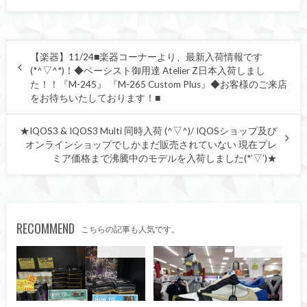
【楽器】11/24■楽器コーナーより、最新入荷情報です
(*^▽^*)！◆ベーシスト御用達 Atelier Z日本入荷しまし
た！！『M-245』 『M-265 Custom Plus』◆お客様のご来店
をお待ちいたしております！■
★IQOS3 & IQOS3 Multi 同時入荷 (^▽^)/ IQOSショップ及び
オンラインショップでしかまだ販売されていない 現在プレ
ミア価格まで沸騰中のモデルを入荷しました(*’▽’)★
RECOMMEND
こちらの記事も人気です。
ファッション
ファッション