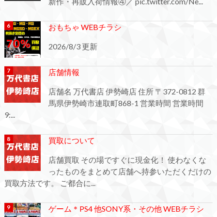
新作・再販入荷情報④／ pic.twitter.com/Ne...
おもちゃ WEBチラシ
2026/8/3 更新
店舗情報
店舗名 万代書店 伊勢崎店 住所 〒372-0812 群
馬県伊勢崎市連取町868-1 営業時間 営業時間
9:...
買取について
店舗買取 その場ですぐに現金化！ 使わなくな
ったものをまとめて店舗へ持参いただくだけの
買取方法です。 ご都合に...
ゲーム＊PS4 他SONY系・その他 WEBチラシ