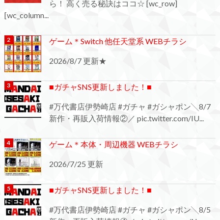
ら！ 高く売る秘訣はココ☆ [wc_row]
[wc_column...
ゲーム＊Switch 他任天堂系 WEBチラシ
2026/8/7 更新★
■ガチャSNS更新しました！■
#万代書店伊勢崎店 #ガチャ #ガシャポン╲8/7
新作・再販入荷情報②／ pic.twitter.com/IU...
ゲーム＊本体・周辺機器 WEBチラシ
2026/7/25 更新
■ガチャSNS更新しました！■
#万代書店伊勢崎店 #ガチャ #ガシャポン╲8/5