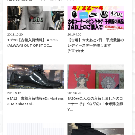
ファッション
ファッション
2018.10.20
2019.4.20
10/20【古着入荷情報】 AOOS
【古着】☆★あと2日！平成最後の
(ALWAYS OUT OF STOC…
レディースデー開催します
(*'▽')☆★
ファッション
こんなの買取ました！
2018.8.12
2018.8.20
■8/12 古着入荷情報■Dr.Martens
8/20■■こんなの入荷しましたのコ
3Hole shoes si…
ーナーですヾ(≧▽≦)ﾉ！◆米津玄師
Y…
ファッション
こんなの買取ました！