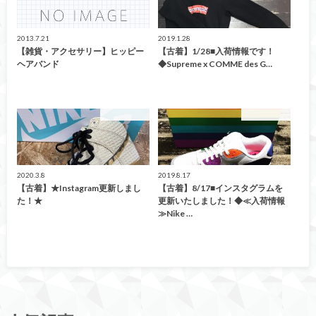
2013.7.21
2019.1.28
【雑貨・アクセサリー】ヒッピー
【古着】1/28■入荷情報です！
ヘアバンド
◆Supreme x COMME des G…
ファッション
ファッション
2020.3.8
2019.8.17
【古着】★Instagram更新しまし
【古着】8/17■インスタグラムを
た！★
更新いたしました！◆≪入荷情報
≫Nike …