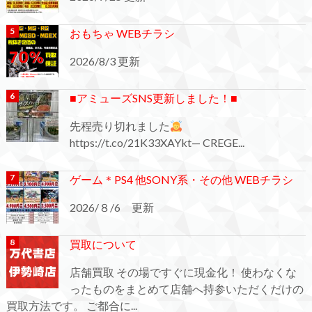
おもちゃ WEBチラシ
2026/8/3 更新
■アミューズSNS更新しました！■
先程売り切れました
https://t.co/21K33XAYkt— CREGE...
ゲーム＊PS4 他SONY系・その他 WEBチラシ
2026/８/6 更新
買取について
店舗買取 その場ですぐに現金化！ 使わなくな
ったものをまとめて店舗へ持参いただくだけの
買取方法です。 ご都合に...