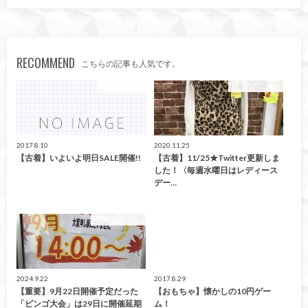
RECOMMEND
こちらの記事も人気です。
イベント情報
イベント情報！
2017.8.10
2020.11.25
【古着】いよいよ明日SALE開催!!
【古着】11/25★Twitter更新しま
した！〈毎週水曜日はレディース
デー…
イベント情報！
イベント情報
2024.9.22
2017.8.29
【重要】9月22日開催予定だった
【おもちゃ】懐かしの10円ゲー
「ビンゴ大会」は29日に開催延期
ム！