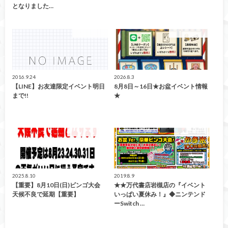
となりました…
イベント情報
イベント情報！
2016.9.24
2026.8.3
【LINE】お友達限定イベント明日
8月8日～16日★お盆イベント情報
まで!!
★
イベント情報！
イベント情報
2025.8.10
2019.8.9
【重要】8月10日(日)ビンゴ大会
★★万代書店岩槻店の『イベント
天候不良で延期【重要】
いっぱい夏休み！』◆ニンテンド
ーSwitch …