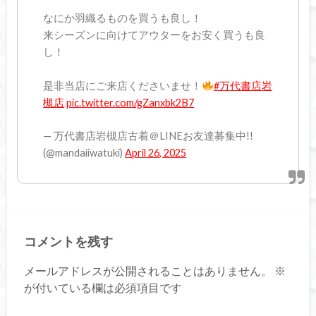
なにか羽織るものを買うも良し！
来シーズンに向けてアウターをお安く買うも良
し！
是非当店にご来店くださいませ！
#万代書店岩
槻店
pic.twitter.com/gZanxbk2B7
— 万代書店岩槻店古着＠LINEお友達募集中!!
(@mandaiiwatuki)
April 26, 2025
コメントを残す
メールアドレスが公開されることはありません。
※
が付いている欄は必須項目です