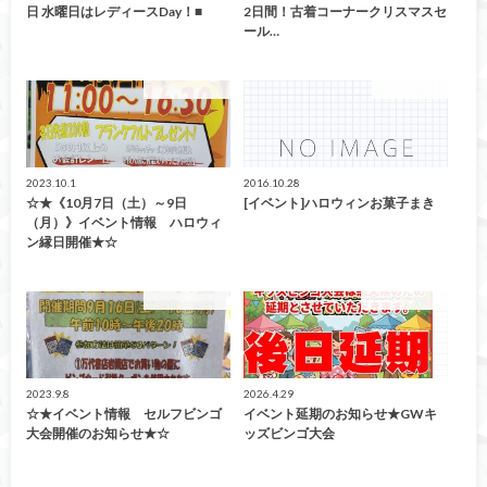
日 水曜日はレディースDay！■
2日間！古着コーナークリスマスセ
ール…
イベント情報！
イベント情報
2023.10.1
2016.10.28
☆★《10月7日（土）～9日
[イベント]ハロウィンお菓子まき
（月）》イベント情報 ハロウィ
ン縁日開催★☆
イベント情報！
イベント情報！
2023.9.8
2026.4.29
☆★イベント情報 セルフビンゴ
イベント延期のお知らせ★GWキ
大会開催のお知らせ★☆
ッズビンゴ大会