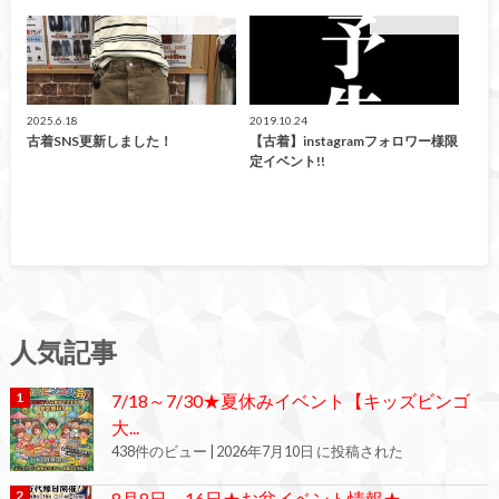
イベント情報！
イベント情報！
2025.6.18
2019.10.24
古着SNS更新しました！
【古着】instagramフォロワー様限
定イベント!!
人気記事
7/18～7/30★夏休みイベント【キッズビンゴ
大...
438件のビュー
|
2026年7月10日 に投稿された
8月8日～16日★お盆イベント情報★