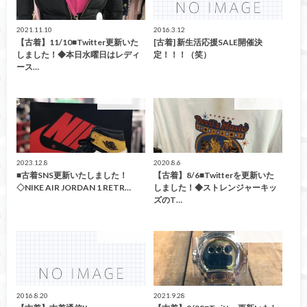
2021.11.10
2016.3.12
【古着】11/10■Twitter更新いた
[古着] 新生活応援SALE開催決
しました！◆本日水曜日はレディ
定！！！（笑）
ース…
ファッション
ファッション
2023.12.8
2020.8.6
■古着SNS更新いたしました！
【古着】8/6■Twitterを更新いた
◇NIKE AIR JORDAN 1 RETR…
しました！◆ストレンジャーキッ
ズのT…
ファッション
ファッション
2016.8.20
2021.9.28