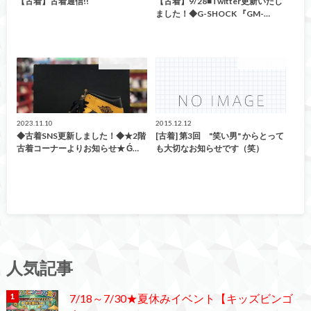
【古着】古着通信!!
【古着】9/28■Twitter更新いたし
ました！◆G-SHOCK 『GM-…
ファッション
ファッション
2023.11.10
2015.12.12
◆古着SNS更新しました！◆★2階
[古着] 第3回 "笑い男" からとって
古着コーナーよりお知らせ★ Ǵ…
も大切なお知らせです（笑）
人気記事
7/18～7/30★夏休みイベント【キッズビンゴ