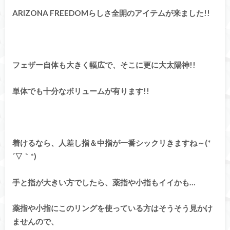
ARIZONA FREEDOMらしさ全開のアイテムが来ました!!
フェザー自体も大きく幅広で、そこに更に大太陽神!!
単体でも十分なボリュームが有ります!!
着けるなら、人差し指＆中指が一番シックリきますね～(*
´▽｀*)
手と指が大きい方でしたら、薬指や小指もイイかも…
薬指や小指にこのリングを使っている方はそうそう見かけ
ませんので、