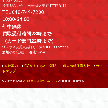
〒339-0055
埼玉県さいたま市岩槻区東町1丁目8-11
TEL 048-749-7200
10:00-24:00
年中無休
買取受付時間23時まで
（カード部門22時まで）
埼玉県公安委員会許可：第431130005997号
酒類小売業免許：春法1-454
会社案内
Q&A よくあるご質問
個人情報保護方針
サイ
トマップ
©Copyright2026
万代書店 岩槻店ホームページ
.All Rights Reserved.
produced by
...
management by
...