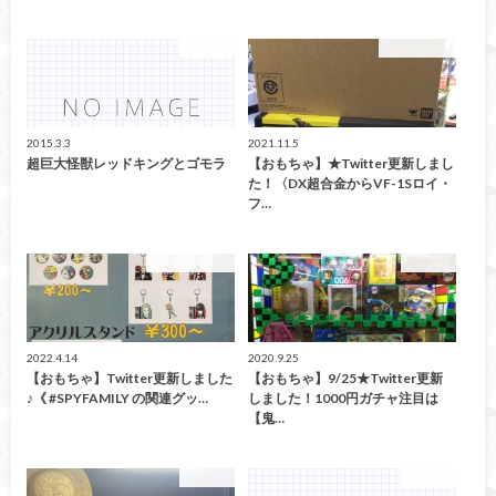
おもちゃ
買取入荷情報
2015.3.3
2021.11.5
超巨大怪獣レッドキングとゴモラ
【おもちゃ】★Twitter更新しまし
た！〈DX超合金からVF-1Sロイ・
フ…
緊急買取告知！
おもちゃ
2022.4.14
2020.9.25
【おもちゃ】Twitter更新しました
【おもちゃ】9/25★Twitter更新
♪《 #SPYFAMILY の関連グッ…
しました！1000円ガチャ注目は
【鬼…
おもちゃ
おもちゃ