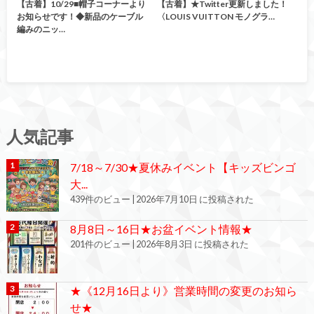
【古着】10/29■帽子コーナーより
【古着】★Twitter更新しました！
お知らせです！◆新品のケーブル
〈LOUIS VUITTON モノグラ…
編みのニッ…
人気記事
7/18～7/30★夏休みイベント【キッズビンゴ
大...
439件のビュー
|
2026年7月10日 に投稿された
8月8日～16日★お盆イベント情報★
201件のビュー
|
2026年8月3日 に投稿された
★《12月16日より》営業時間の変更のお知ら
せ★