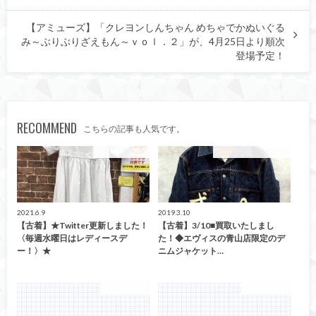
【アミューズ】「クレヨンしんちゃん めちゃでかぬいぐる
み～ぶりぶりざえもん～ｖｏｌ．２」が、4月25日より順次
登場予定！
RECOMMEND
こちらの記事も人気です。
イベント情報！
こんなの買取ました！
2021.6.9
2019.3.10
【古着】★Twitter更新しました！
【古着】3/10■買取いたしまし
〈毎週水曜日はレディースデ
た！◆エヴィスの青山店限定のデ
ー！〉★
ニムジャケット…
ファッション
ファッション