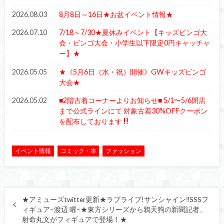
2026.08.03
8月8日～16日★お盆イベント情報★
2026.07.10
7/18～7/30★夏休みイベント【キッズビンゴ大
会・ビンゴ大会・小学生以下限定0円キャッチャ
ー】★
2026.05.05
★《5月6日（水・祝）開催》GWキッズビンゴ
大会★
2026.05.02
■2階古着コーナーよりお知らせ■ 5/1〜5/6閉店
まで公式ラインにて 対象古着30%OFFクーポン
を配布しております
イベント情報
コミック・本
ファッション
★アミューズtwitter更新★ラブライブ!サンシャイン‼︎SSSフ
ィギュア–渡辺 曜–★東方シリーズから鴉天狗の新聞記者、
射命丸文がフィギュアで登場！★