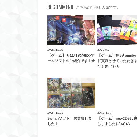
RECOMMEND
こちらの記事も人気です。
ゲーム
こんなの買取ま
2021.11.18
2020.8.8
【ゲーム】★11/19発売のゲ
【ゲーム】8/8★amiib
ームソフトのご紹介です！★
ド買取させていただき
た！(#^^#)★
こんなの買取ました！
2024.11.23
2018.4.19
Switchソフト お買取しま
【ゲーム】new2DSLL 
した！
ししました(=ﾟωﾟ)ﾉ♪