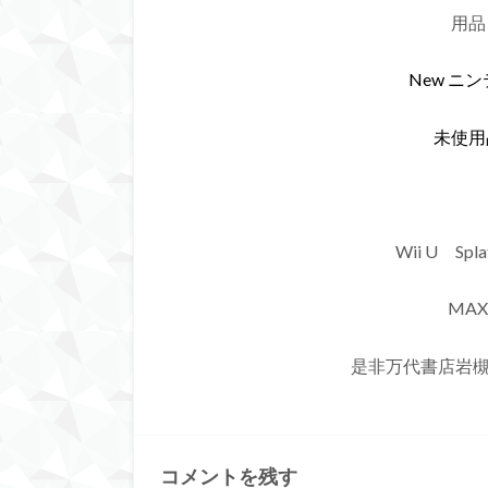
用
New ニン
未使用
Wii U Sp
MAX
是非万代書店岩
コメントを残す