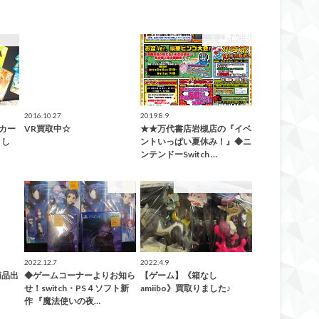
した！
ゲーム
イベント情報
2016.10.27
2019.8.9
oカー
VR買取中☆
★★万代書店岩槻店の『イベ
まし
ントいっぱい夏休み！』◆ニ
ンテンドーSwitch …
ゲーム
ゲーム
こんなの買取ました！
2022.12.7
2022.4.9
商品出
◆ゲームコーナーよりお知ら
【ゲーム】《箱なし
せ！switch・PS４ソフト新
amiibo》買取りました♪
作 『魔法使いの夜…