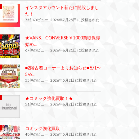
インスタアカウント新たに開設しまし
た！
75件のビュー
|
2026年7月25日 に投稿された
★VANS、CONVERSE￥1000買取保障
始め...
67件のビュー
|
2026年6月21日 に投稿された
■2階古着コーナーよりお知らせ■ 5/1〜
5/6...
55件のビュー
|
2026年5月2日 に投稿された
★コミック強化買取！★
51件のビュー
|
2026年6月2日 に投稿された
コミック強化買取！
48件のビュー
|
2026年5月2日 に投稿された