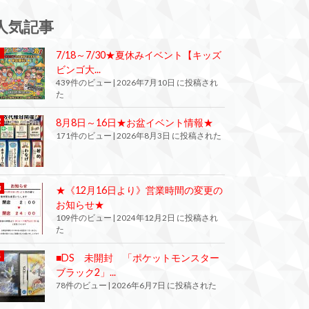
人気記事
7/18～7/30★夏休みイベント【キッズ
ビンゴ大...
439件のビュー
|
2026年7月10日 に投稿され
た
8月8日～16日★お盆イベント情報★
171件のビュー
|
2026年8月3日 に投稿された
★《12月16日より》営業時間の変更の
お知らせ★
109件のビュー
|
2024年12月2日 に投稿され
た
■DS 未開封 「ポケットモンスター
ブラック2」...
78件のビュー
|
2026年6月7日 に投稿された