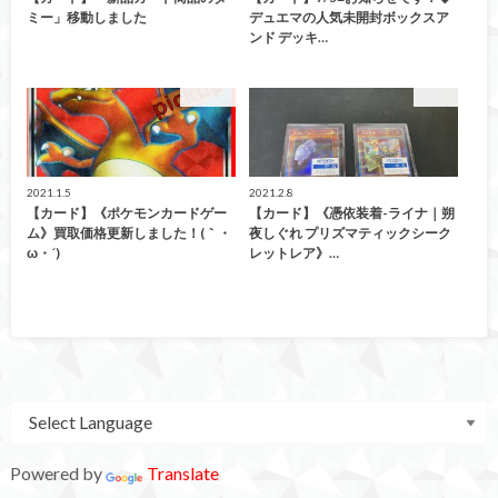
ミー」移動しました
デュエマの人気未開封ボックスア
ンド デッキ…
買取情報
カード
2021.1.5
2021.2.8
【カード】《ポケモンカードゲー
【カード】《憑依装着-ライナ｜朔
ム》買取価格更新しました！(｀・
夜しぐれ プリズマティックシーク
ω・´)ゞ
レットレア》…
Powered by
Translate