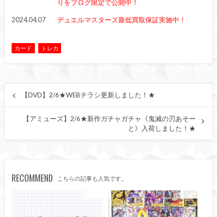
りをブログ限定で公開中！
2024.04.07
デュエルマスターズ最低買取保証実施中！
カード
トレカ
【DVD】2/6★WEBチラシ更新しました！★
【アミューズ】2/6★新作ガチャガチャ《鬼滅の刃あそー
と》入荷しました！★
RECOMMEND
こちらの記事も人気です。
トレカ
カード