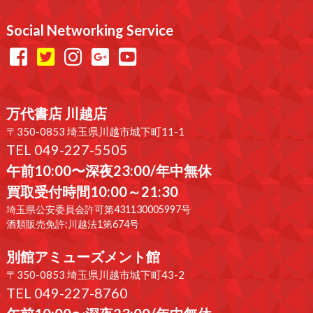
Social Networking Service
万代書店 川越店
〒350-0853 埼玉県川越市城下町11-1
TEL 049-227-5505
午前10:00〜深夜23:00/年中無休
買取受付時間10:00～21:30
埼玉県公安委員会許可第431130005997号
酒類販売免許:川越法1第674号
別館アミューズメント館
〒350-0853 埼玉県川越市城下町43-2
TEL 049-227-8760