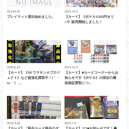
2014.6.30
2021.12.5
プレイマット貸出始めました。
【カード】《ポケカ1000円オリ
パ》販売開始しました！
買取情報
お知らせ・ご案内
2020.6.23
2021.11.5
【カード】《SR ウマキン☆プロジ
【カード】■カードコーナーからお
ェクト》など超強化買取中！(｀・
知らせです《ポケカ》の現在の最
ω・´)ゞ…
低保証買取につ…
カード
カード
2022.4.26
2021.7.5
【カード】「新品カード商品のダ
【カード】7/5■お知らせです！◆