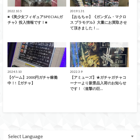
2022.10.5
2019.1.31
■《美少女フィギュアSPECIALガ
【おもちゃ】《ガンダム・マクロ
チャ》投入情報です！■
ス プラモデル》大量にお買取させ
て頂きました！…
ガチャ
アミューズ
2024.5.10
2022.3.9
【ゲーム】2000円ガチャ稼働
【アミューズ】★ガチャガチャコ
中！!【ガチャ】
ーナーより新景品入荷のお知らせ
です！〈進撃の巨…