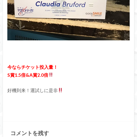
今ならチケット投入量！
S賞1.5倍&A賞2.0倍
好機到来！運試しに是非
コメントを残す