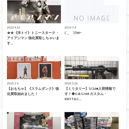
買取情報
おもちゃ
2023.4.13
2013.7.4
★★《洋トイ》トニースターク ・
( `_ゝ´)ﾌｫｫｰ
アイアンマン 強化買取しちゃいま
す…
買取情報
こんなの買取ました！
2022.1.4
2020.5.26
【おもちゃ】《スラムダンク》強
【ミリタリー】5/26■入荷情報で
化買取始めました！
す！◆G＆G M4 カスタム・
KRYTAC…
ガチャ
こんなの買取ました！