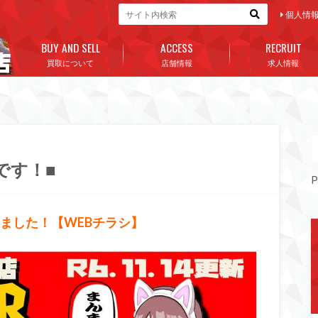
個人情
BUY AND SELL
ACCESS
RECRUIT
買取について
店舗情報
求人情報
です！■
P
新しました！【WEBチラシ】