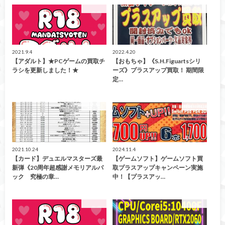
買取情報
買取情報
2021.9.4
2022.4.20
【アダルト】★PCゲームの買取チ
【おもちゃ】《S.H.Figuartsシリ
ラシを更新しました！★
ーズ》プラスアップ買取！ 期間限
定…
買取情報
買取情報
2021.10.24
2024.11.4
【カード】デュエルマスターズ最
【ゲームソフト】ゲームソフト買
新弾《20周年超感謝メモリアルパ
取プラスアップキャンペーン実施
ック 究極の章…
中！【プラスアッ…
買取情報
買取情報