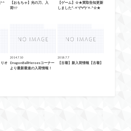
^^
【おもちゃ】光の刀、入
【ゲーム】☆★買取告知更新
荷!!?
しました°˖✧◝(⁰▿⁰)◜✧˖°☆★
未分類
未分類
未分類
2014.7.10
2018.7.7
よりオ
DragonBallHeroesコーナー
【古着】新入荷情報【古着】
より最新最速の入荷情報！