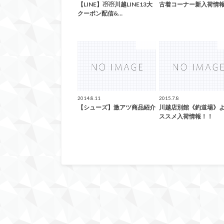
【LINE】☃☃川越LINE13大
古着コーナー新入荷情報
クーポン配信&…
未分類
2014.8.11
2015.7.8
【シューズ】激アツ商品紹介
川越店別館《釣道場》
ススメ入荷情報！！