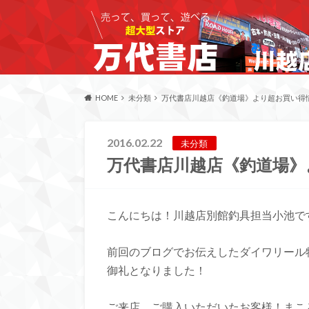
HOME
未分類
万代書店川越店《釣道場》より超お買い得
2016.02.22
未分類
万代書店川越店《釣道場》
こんにちは！
川越店別館釣具担当小池で
前回のブログでお伝えしたダイワリール
御礼となりました！
ご来店、ご購入いただいたお客様！まこ