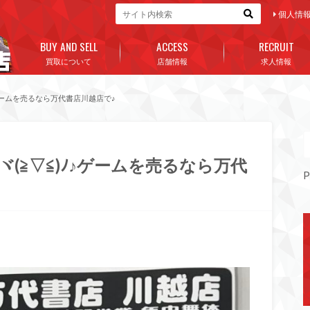
個人情
BUY AND SELL
ACCESS
RECRUIT
買取について
店舗情報
求人情報
ゲームを売るなら万代書店川越店で♪
(≧▽≦)ﾉ♪ゲームを売るなら万代
P