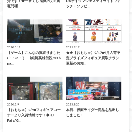
介です！◆一番くじ 鬼滅の刃 B賞
DXゲイツマジェスティライドウォ
竈門禰…
ッチ・ソフビ…
こんなの買取ました！
買取情報
2020.5.18
2021.9.17
【ゲーム】こんなの買取りました
★★【おもちゃ】9/17■9月入荷予
(｀・ω・´)ゞ《銀河英雄伝説 20th
定プライズフィギュア買取チラシ
pa…
更新のお知…
こんなの買取ました！
こんなの買取ました！
2020.2.9
2023.9.25
【おもちゃ】2/9■フィギュアコー
本日、仮面ライダー商品を品出し
ナーより入荷情報です！◆HJ
しました！
Fate/G…