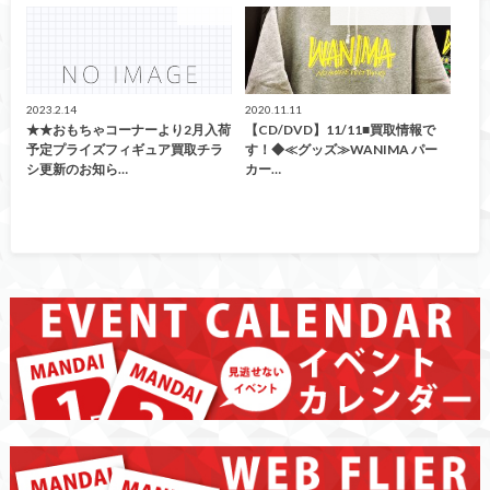
買取情報
こんなの買取ました！
2023.2.14
2020.11.11
★★おもちゃコーナーより2月入荷
【CD/DVD】11/11■買取情報で
予定プライズフィギュア買取チラ
す！◆≪グッズ≫WANIMA パー
シ更新のお知ら…
カー…