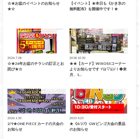
☆★お盆のイベントのお知らせ
【イベント】★本日も《かき氷の
★☆
無料配布》を開催中です！★
イベント情報！
イベント情報！
2026.7.28
2018.10.30
☆★26年お盆のチラシの訂正とお
★★【カード】WIXOSSコーナー
詫び★☆
よりお知らせですヾ(≧▽≦)ﾉ！◆来
月、1…
イベント情報！
イベント情報！
2026.1.30
2025.4.25
2/9★ONE PIECE カードの大会の
★《4/27》GWビンゴ大会の景品
お知らせ
のお知らせ