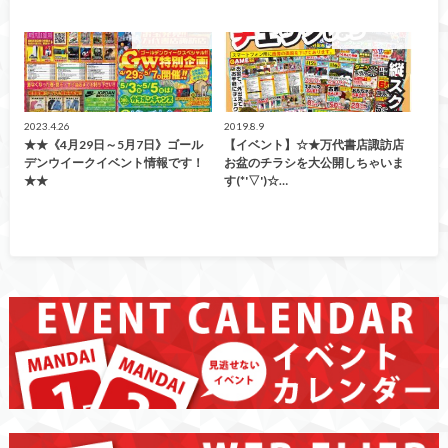
イベント情報！
イベント情報！
2023.4.26
2019.8.9
★★《4月29日～5月7日》ゴール
【イベント】☆★万代書店諏訪店
デンウイークイベント情報です！
お盆のチラシを大公開しちゃいま
★★
す(*'▽')☆…