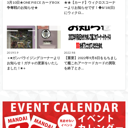
3月10日★ONE PIECE カードBOX
★★【カード】ウィクロスコーナ
争奪戦のお知らせ★
ーよりお知らせです！◆8/18(日)
にウィクロ…
カード
買取情報
2019.5.9
2022.9.8
＋■ガンバライジングコーナーより
【重要】2022年9月8日をもちまし
お知らせ！ガチャの更新をいたし
て艦これアーケードカードの買取
ました！■＋
を終了とさ…