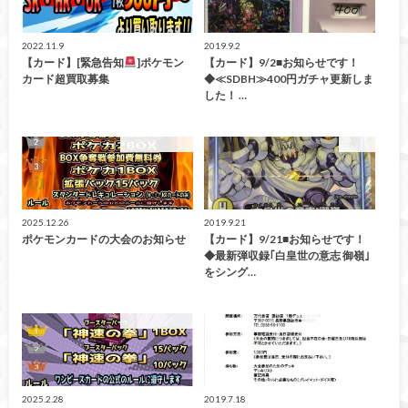
2022.11.9
2019.9.2
【カード】[緊急告知
]ポケモン
【カード】9/2■お知らせです！
カード超買取募集
◆≪SDBH≫400円ガチャ更新しま
した！ …
イベント情報！
カード
2025.12.26
2019.9.21
ポケモンカードの大会のお知らせ
【カード】9/21■お知らせです！
◆最新弾収録｢白皇世の意志 御嶺｣
をシング…
イベント情報！
イベント情報！
2025.2.28
2019.7.18