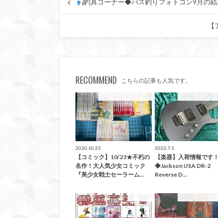
釣具コーナー◆バス釣りフォトコン9月の結
【
RECOMMEND
こちらの記事も人気です。
こんなの買取ました！
こんなの買取ま
2020.10.23
2022.7.3
【コミック】10/23★不朽の
【楽器】入荷情報です
名作！大人気少女コミック
◆Jackson USA DR-2
『美少女戦士セーラーム…
Reverse D…
入荷情報
こんなの買取ま