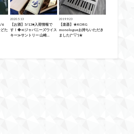
2020.5.13
2019.9.23
/6
【お酒】5/13■入荷情報で
【楽器】★KORG
などた
す！◆≪ジャパニーズウイス
monologueお持ちいただき
キー≫サントリー 山崎…
ました(*'▽')★