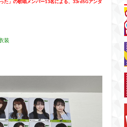
った」の歌唱メンバー13名による、33rdSGアンダ
ツ衣装