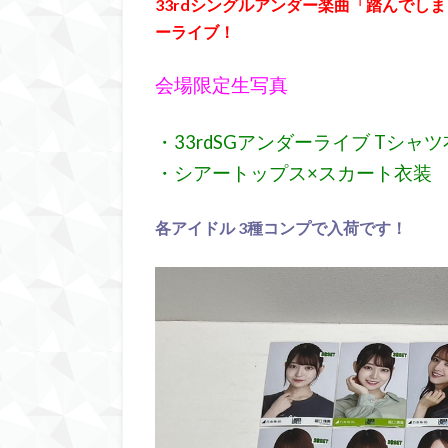
33rdシングルアンダー楽曲「踏んでしま
ーライブ！
会場限定生写真
・33rdSGアンダーライブ Tシャ
・シアートップス×スカート衣装
各アイドル 3種コンプで入荷です！