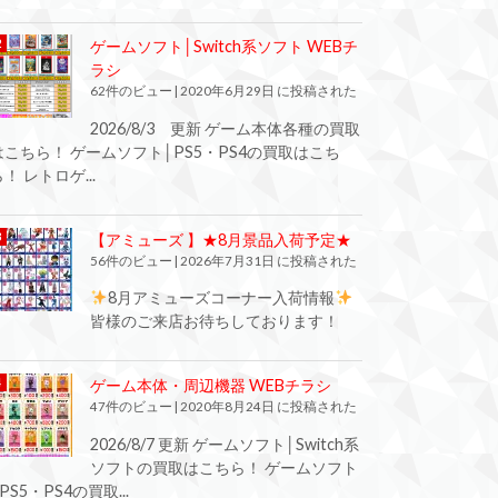
ゲームソフト│Switch系ソフト WEBチ
ラシ
62件のビュー
|
2020年6月29日 に投稿された
2026/8/3 更新 ゲーム本体各種の買取
はこちら！ ゲームソフト│PS5・PS4の買取はこち
！ レトロゲ...
【アミューズ 】★8月景品入荷予定★
56件のビュー
|
2026年7月31日 に投稿された
8月アミューズコーナー入荷情報
皆様のご来店お待ちしております！
ゲーム本体・周辺機器 WEBチラシ
47件のビュー
|
2020年8月24日 に投稿された
2026/8/7 更新 ゲームソフト│Switch系
ソフトの買取はこちら！ ゲームソフト
PS5・PS4の買取...