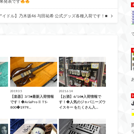
果発表です
アイドル】乃木坂46 与田祐希 公式グッズ各種入荷です！■
て
した！
こんなの買取ました！
こんなの買取ました！
2019.3.5
2021.6.14
！
【楽器】3/5■最新入荷情報
【お酒】6/14■入荷情報で
です！◆AriaProⅡ TS-
す！◆人気のジャパニーズウ
800◆1979…
イスキー をたくさん入…
した！
こんなの買取ました！
こんなの買取ました！
り