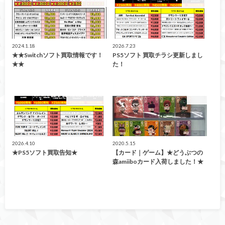
万代高崎
万代高崎
2024.1.18
2026.7.23
★★Switchソフト買取情報です！
PS5ソフト 買取チラシ更新しまし
★★
た！
緊急買取告知！
カード
2026.4.10
2020.5.15
★PS5ソフト買取告知★
【カード｜ゲーム】★どうぶつの
森amiiboカード入荷しました！★