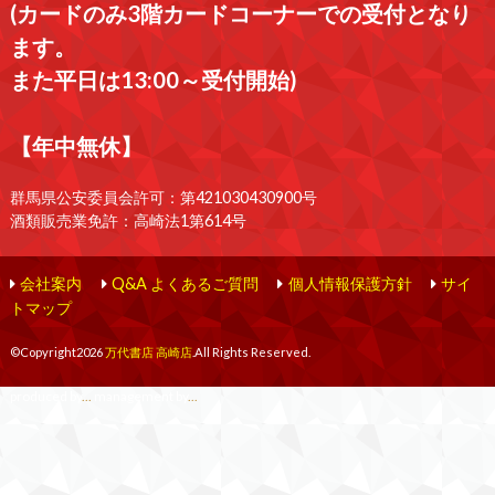
(カードのみ3階カードコーナーでの受付となり
ます。
また平日は13:00～受付開始)
【年中無休】
群馬県公安委員会許可：第421030430900号
酒類販売業免許：高崎法1第614号
会社案内
Q&A よくあるご質問
個人情報保護方針
サイ
トマップ
©Copyright2026
万代書店 高崎店
.All Rights Reserved.
produced by
...
management by
...