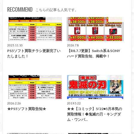
RECOMMEND
こちらの記事も人気です。
ゲーム買取
万代高崎
2025.11.10
2026.7.8
PS5ソフト買取チラシ更新完了い
【R8.7.7更新】Switch系＆SONY
たしました！
ハード買取告知、掲載中！
緊急買取告知！
緊急買取告知！
2026.2.26
2019.5.22
★PS5ソフト買取告知★
★★【コミック】5/22■5月本気の
買取情報！◆鬼滅の刃・キングダ
ム・ワンパ…