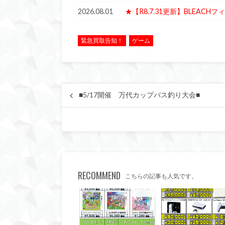
2026.08.01
★【R8.7.31更新】BLEAC
緊急買取告知！
ゲーム
■5/17開催 万代カップバス釣り大会■
RECOMMEND
こちらの記事も人気です。
万代高崎
万