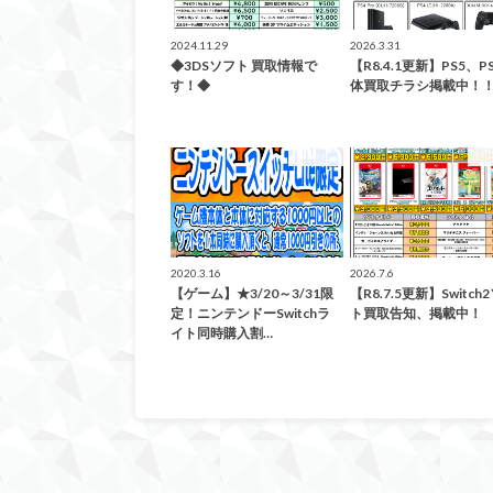
2024.11.29
2026.3.31
◆3DSソフト 買取情報で
【R8.4.1更新】PS5、P
す！◆
体買取チラシ掲載中！
イベント
万
2020.3.16
2026.7.6
【ゲーム】★3/20～3/31限
【R8.7.5更新】Switch
定！ニンテンドーSwitchラ
ト買取告知、掲載中！
イト同時購入割…