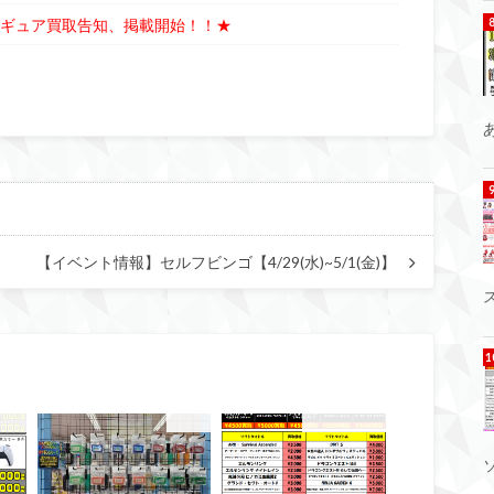
Hフィギュア買取告知、掲載開始！！★
【イベント情報】セルフビンゴ【4/29(水)~5/1(金)】
代高崎
ゲーム
緊急買取告知！