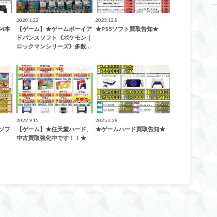
2020.1.22
2025.12.8
S4本
【ゲーム】★ゲームボーイア
★PS5ソフト買取告知★
！
ドバンスソフト《ポケモン｜
ロックマンシリーズ》多数…
代高崎
ゲーム買取
緊急買取告知！
2022.9.15
2025.2.28
2ソフ
【ゲーム】★任天堂ハード、
★ゲームハード買取告知★
中古買取強化中です！！★