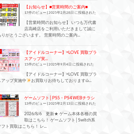
【お知らせ】■営業時間のご案内■
17件のビュー
|
2025年2月28日 に投稿された
【営業時間のお知らせ】 いつも万代書
店高崎店をご利用いただきまして誠に
ありがとうございます。 営業時間のご案内...
【アイドルコーナー】=LOVE 買取プラ
スアップ実...
15件のビュー
|
2025年9月4日 に投稿された
【アイドルコーナー】=LOVE 買取プラ
スアップ実施中
お買取りお待ちしておりますὤ...
ゲームソフト│PS5・PS4 WEBチラシ
13件のビュー
|
2025年2月13日 に投稿された
2026/8/6 更新★ ゲーム本体各種の買
取はこちら！ ゲームソフト│Switch系
ソフト買取はこちら！ レ...