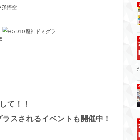
取
して！！
プラスされるイベントも開催中！