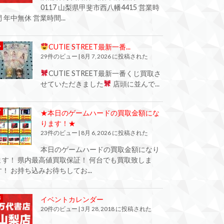
0117 山梨県甲斐市西八幡4415 営業時
間 年中無休 営業時間...
CUTIE STREET最新一番...
29件のビュー
|
8月 7, 2026 に投稿された
CUTIE STREET最新一番くじ買取さ
せていただきました
店頭に並んで...
★本日のゲームハードの買取金額にな
ります！★
23件のビュー
|
8月 6, 2026 に投稿された
本日のゲームハードの買取金額になり
ます！ 県内最高値買取保証！ 何台でも買取致しま
す！ お持ち込みお待ちしてお...
イベントカレンダー
20件のビュー
|
3月 28, 2018 に投稿された