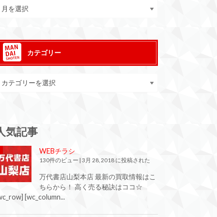
カテゴリー
人気記事
WEBチラシ
130件のビュー
|
3月 28, 2018 に投稿された
万代書店山梨本店 最新の買取情報はこ
ちらから！ 高く売る秘訣はココ☆
wc_row] [wc_column...