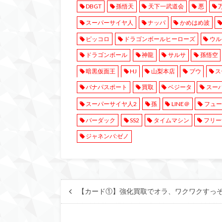
DBGT
孫悟天
天下一武道会
悪
スーパーサイヤ人
ナッパ
かめはめ波
ピッコロ
ドラゴンボールヒーローズ
ウル
ドラゴンボール
神龍
サルサ
孫悟空
暗黒仮面王
HJ
山梨本店
ブウ
ス
バナパスポート
買取
ベジータ
スー
スーパーサイヤ人2
孫
LINE＠
フュー
バーダック
SS2
タイムマシン
フリー
ジャネンバ:ゼノ
【カード①】強化買取でオラ、ワクワクすっぞ