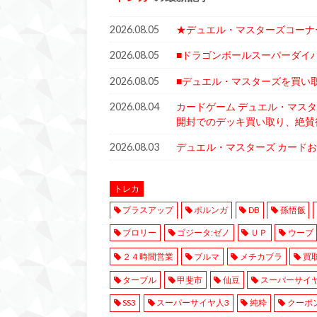
2026.08.05
★デュエル・マスターズコーナ
2026.08.05
■ドラゴンボールスーパーダイ
2026.08.05
■デュエル・マスターズを買い
2026.08.04
カードゲーム デュエル・マスタ
開封でのデッキ買い取り、絶賛
2026.08.03
デュエル・マスターズ カード
トレカ
プラスアップ
ポルンガ
DB
孫悟飯
ブロリー
ゴジータ:ゼノ
ＵＰ
ウーブ
２４時間営業
ブルマ
メチカブラ
買
ターブル
甲斐市
仙豆
スーパーサイ
SS3
スーパーサイヤ人3
純粋
クーポ