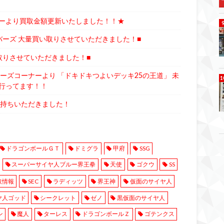
ーより買取金額更新いたしました！！★
バーズ 大量買い取りさせていただきました！■
取りさせていただきました！■
ーズコーナーより 「ドキドキつよいデッキ25の王道」 未
行ってます！！
お持ちいただきました！
ドラゴンボールＧＴ
ドミグラ
甲府
SSG
スーパーサイヤ人ブルー界王拳
天使
ゴクウ
SS
取情報
SEC
ラディッツ
界王神
仮面のサイヤ人
ヤ人ゴッド
シークレット
ゼノ
黒仮面のサイヤ人
ン
魔人
ターレス
ドラゴンボールＺ
ゴテンクス