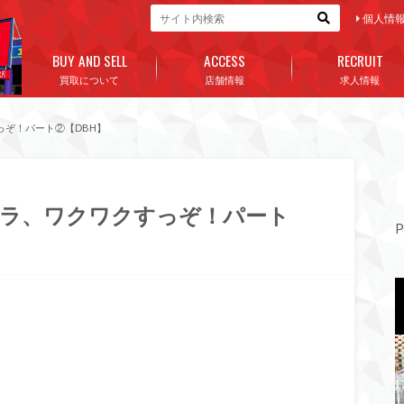
個人情
BUY AND SELL
ACCESS
RECRUIT
買取について
店舗情報
求人情報
ぞ！パート②【DBH】
オラ、ワクワクすっぞ！パート
P