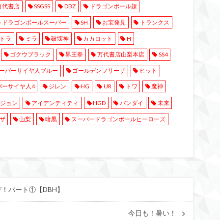
万代書店
SSGSS
DBZ
ドラゴンボール超
ドラゴンボールスーパー
SH
お宝発見
トランクス
トラ
ミラ
破壊神
カカロット
H
ゴクウブラック
界王拳
万代書店山梨本店
SS4
ーパーサイヤ人ブルー
ゴールデンフリーザ
ヒット
パーサイヤ人4
ジレン
HG
UR
トワ
魔神
ジョン
アイデンティティ
HGD
バンダイ
未来
ザ
山梨
暗黒
スーパードラゴンボールヒーローズ
！パート①【DBH】
今日も！暑い！