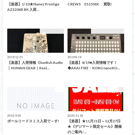
【楽器】1/10★Ibanez Prestige
CREWS ES1500C 買取!
AZ2204B BK 入荷…
イベント情報！
こんなの買取ました！
2019.12.31
2019.8.19
【楽器】入荷情報《Sunfish Audio
【楽器】8/19■入荷情報です！
｜HUMAN GEAR｜Keel…
◆AKAI FIRE・KORG nanoKO…
楽器
イベント情報！
2016.9.20
2020.11.18
ポールリードスミス入荷で～す!
【楽器】★11月21日～12月27日
★《デジマート限定セール》開催
のご案内♪…