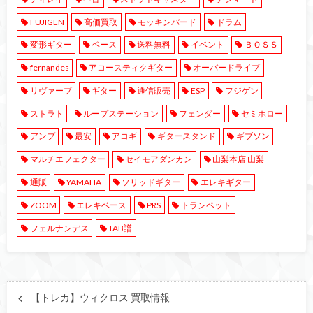
FUJIGEN
高価買取
モッキンバード
ドラム
変形ギター
ベース
送料無料
イベント
ＢＯＳＳ
fernandes
アコースティクギター
オーバードライブ
リヴァーブ
ギター
通信販売
ESP
フジゲン
ストラト
ループステーション
フェンダー
セミホロー
アンプ
最安
アコギ
ギタースタンド
ギブソン
マルチエフェクター
セイモアダンカン
山梨本店 山梨
通販
YAMAHA
ソリッドギター
エレキギター
ZOOM
エレキベース
PRS
トランペット
フェルナンデス
TAB譜
【トレカ】ウィクロス 買取情報