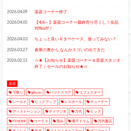
2026.04.09
楽器コーナー終了
2026.04.05
【4/6～】楽器コーナー最終売り尽くし！全品
90%off！
2026.04.03
ちょっと良いギターケース、使ってみない？
2026.03.27
倉庫の奥から なんかスゴいの出てきた
2026.02.15
☆★【お知らせ】楽器コーナー＆音楽スタジオ
終了｜セールのお知らせ★☆
楽器
下取り
gibson
バンドスコア
エフェクター
シールド
ピックアップ
レスポール
チューナー
ディストーション
ディマジオ
万代
ピック
FENDER
コーラス
歪み
電子ドラム
万代書店
ディレイ
中古
ストラトキャスター
デジマート