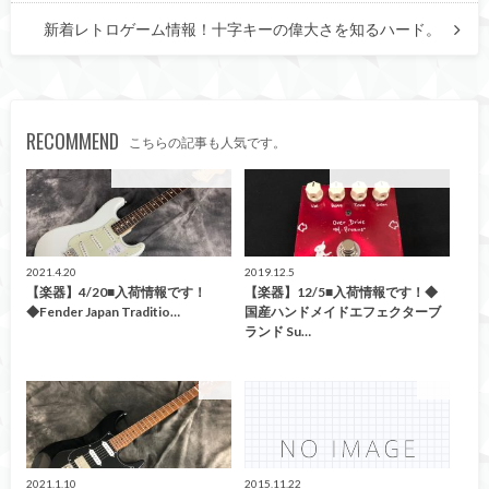
新着レトロゲーム情報！十字キーの偉大さを知るハード。
RECOMMEND
こちらの記事も人気です。
こんなの買取ました！
こんなの買取ました！
2021.4.20
2019.12.5
【楽器】4/20■入荷情報です！
【楽器】12/5■入荷情報です！◆
◆Fender Japan Traditio…
国産ハンドメイドエフェクターブ
ランド Su…
楽器
楽器
2021.1.10
2015.11.22