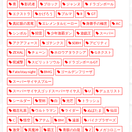
青
影武者
ブロック
ジャンヌ
ドラゴンボール
エクストラ
かげろう
ブルマ
R
GT
真紅眼の黒竜
エレメンタルヒーロー
身勝手の極意
AC
シンボル
招雷
少年激覇ダン
遊戯王
スーパー
アクアフォース
ゴテンクス
SDBH
アビリティ
ZEXAL
チェーン
ホロウアタラクシア
Gネクスト
呪滅撃
スピリットソウル
ドラゴンボールGT
Fate/stay night
BMG
ゴールデンフリーザ
スーパーサイヤ人ブルー
スーパーサイヤ人ゴッドスーパーサイヤ人
U
デュエリスト
シールダー
聖杯
白
光芒
トラッシュ
概念礼装
ウルトラマン
ライダー
ぬばたま
仙豆
C
悟空
アテム
BM
遠坂
パイクブラザーズ
激突
異魔神
覇王
青眼の白龍
Z
メガコロニー