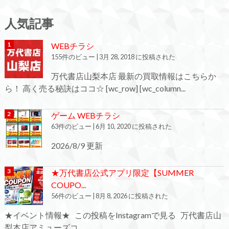
人気記事
WEBチラシ
155件のビュー
|
3月 28, 2018 に投稿された
万代書店山梨本店 最新の買取情報はこちらか
ら！ 高く売る秘訣はココ☆ [wc_row] [wc_column...
ゲーム WEBチラシ
63件のビュー
|
6月 10, 2020 に投稿された
2026/8/9 更新
★万代書店公式アプリ限定【SUMMER
COUPO...
56件のビュー
|
8月 8, 2026 に投稿された
★イベント情報★ この投稿をInstagramで見る 万代書店山
梨本店アミューズコ...