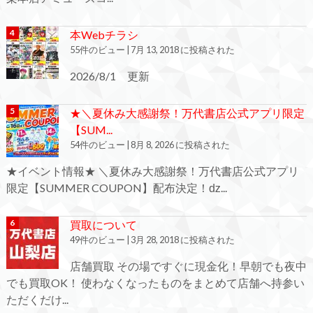
本Webチラシ
55件のビュー
|
7月 13, 2018 に投稿された
2026/8/1 更新
★＼夏休み大感謝祭！万代書店公式アプリ限定
【SUM...
54件のビュー
|
8月 8, 2026 に投稿された
★イベント情報★ ＼夏休み大感謝祭！万代書店公式アプリ
限定【SUMMER COUPON】配布決定！ǳ...
買取について
49件のビュー
|
3月 28, 2018 に投稿された
店舗買取 その場ですぐに現金化！早朝でも夜中
でも買取OK！ 使わなくなったものをまとめて店舗へ持参い
ただくだけ...