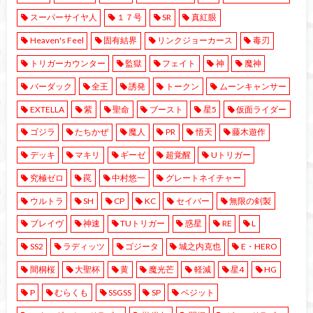
スーパーサイヤ人
１７号
SR
真紅眼
Heaven's Feel
固有結界
リンクジョーカース
毒刃
トリガーカウンター
監獄
フェイト
神
魔神
バーダック
全王
誘発
トークン
ムーンキャンサー
EXTELLA
紫
聖命
ブースト
星5
仮面ライダー
ゴジラ
たちかぜ
魔人
PR
悟天
藤木遊作
デッキ
マキリ
ギーゼ
超覚醒
Uトリガー
究極ゼロ
罠
中村悠一
グレートネイチャー
ウルトラ
SH
CP
KC
セイバー
無限の剣製
ブレイヴ
神速
TUトリガー
惑星
RE
L
SS2
ラディッツ
ゴジータ
城之内克也
E・HERO
間桐桜
大聖杯
黄
魔光芒
軽減
星4
HG
P
むらくも
SSGSS
SP
ベジット