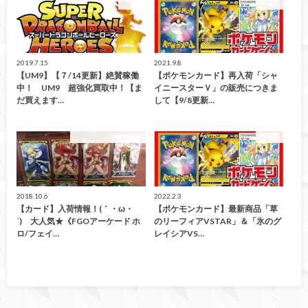
カード
カード
2019.7.15
2021.9.8
【UM9】【７/14更新】絶賛稼働
【ポケモンカード】再入荷「シャ
中！ UM9 超強化買取中！【ま
イニースターＶ」の販売につきま
だ買えます…
して【9/8更新…
こんなの買取ました！
カード
2018.10.6
2022.2.3
【カード】入荷情報！(｀・ω・
【ポケモンカード】最新商品「草
´)ゞ大人気★《FGOアーケード ホ
のリーフィアVSTAR」＆「氷のグ
ロ/フェイ…
レイシアVS…