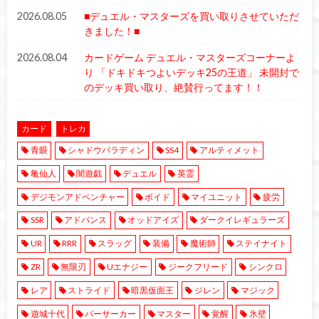
2026.08.05
■デュエル・マスターズを買い取りさせていただ
きました！■
2026.08.04
カードゲーム デュエル・マスターズコーナーよ
り 「ドキドキつよいデッキ25の王道」 未開封で
のデッキ買い取り、絶賛行ってます！！
カード
トレカ
青眼
シャドウパラディン
SS4
アルティメット
亀仙人
闇遊戯
デュエル
英霊
デジモンアドベンチャー
ボイド
マイユニット
疲労
SSR
アドバンス
オッドアイズ
ダークイレギュラーズ
UR
RRR
スラッグ
装備
魔術師
ステイナイト
ZR
無限刃
Uエナジー
ジークフリード
シンクロ
レア
ストライド
暗黒仮面王
ジレン
マジック
遊城十代
バーサーカー
マスター
覚醒
氷壁