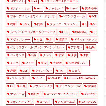
ロケテスト
FGO
ドラゴンボールヒーローズ
ギアクロニクル
SEC
ジャネンバ
キャベ
真崎 杏子
ブルーアイズ・ホワイト・ドラゴン
ヘブンズフィール
SCR
呪撃
U抜刀
円谷
ブラック・マジシャン
S
M
スーパードラゴンボールヒーローズ
HGD
海馬瀬人
G
アヴェンジャー
令呪
赤
超装甲
アタックステップ
イリヤスフィール･フォン･アインツベルン
デジモン
効果
ジェネシス
SSG
クラン
宇宙
速攻
生贄
エミヤ
フュー
界放
大粉砕
少年突破バシン
声優
DBH
グランブルー
ゼノ
１８号
ベジットブルｰ
ゾーン
VRAINS
Unlimited Blade Works
LR
不死
ソウルドライブ
ドラゴンボールZ
遠坂凛
ナンバーズ
孫悟空
スーパーサイヤ人ゴッド
力の大会
ネオスペーシアン
ゴールド
アルターエゴ
EXTRACCC