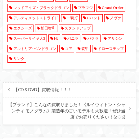
レッドアイズ・ブラックドラゴン
ブラマジ
Grand Order
アルティメットストライド
一騎打
Uハンド
ノヴァ
エクシーズ
杉田智和
スタンドアップ
スーパーサイヤ人3
HJ
バニラ
バクラ
アサシン
アルトリア･ペンドラゴン
コア
装甲
ドローステップ
リンク
【CD＆DVD】買取情報！！！
【ブランド】こんなの買取りました！《ルイヴィトン・シャ
ンティ モノグラム》製造年の古いモデルも大歓迎！ぜひ当
店でお売りください！(≧◇≦)