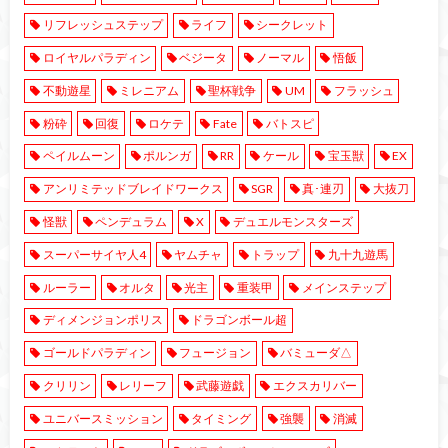
リフレッシュステップ
ライフ
シークレット
ロイヤルパラディン
ベジータ
ノーマル
悟飯
不動遊星
ミレニアム
聖杯戦争
UM
フラッシュ
粉砕
回復
ロケテ
Fate
バトスピ
ペイルムーン
ポルンガ
RR
ケール
宝玉獣
EX
アンリミテッドブレイドワークス
SGR
真･連刃
大抜刀
怪獣
ペンデュラム
X
デュエルモンスターズ
スーパーサイヤ人4
ヤムチャ
トラップ
九十九遊馬
ルーラー
オルタ
光主
重装甲
メインステップ
ディメンジョンポリス
ドラゴンボール超
ゴールドパラディン
フュージョン
バミューダ△
クリリン
レリーフ
武藤遊戯
エクスカリバー
ユニバースミッション
タイミング
強襲
消滅