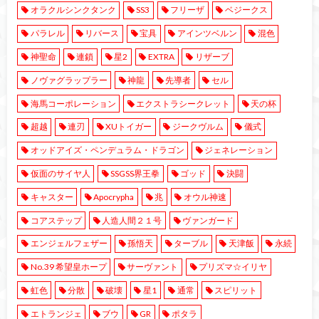
オラクルシンクタンク
SS3
フリーザ
ベジークス
パラレル
リバース
宝具
アインツベルン
混色
神聖命
連鎖
星2
EXTRA
リザーブ
ノヴァグラップラー
神龍
先導者
セル
海馬コーポレーション
エクストラシークレット
天の杯
超越
連刃
XUトイガー
ジークヴルム
儀式
オッドアイズ・ペンデュラム・ドラゴン
ジェネレーション
仮面のサイヤ人
SSGSS界王拳
ゴッド
決闘
キャスター
Apocrypha
兆
オウル神速
コアステップ
人造人間２１号
ヴァンガード
エンジェルフェザー
孫悟天
ターブル
天津飯
永続
No.39 希望皇ホープ
サーヴァント
プリズマ☆イリヤ
虹色
分散
破壊
星1
通常
スピリット
エトランジェ
ブウ
GR
ポタラ