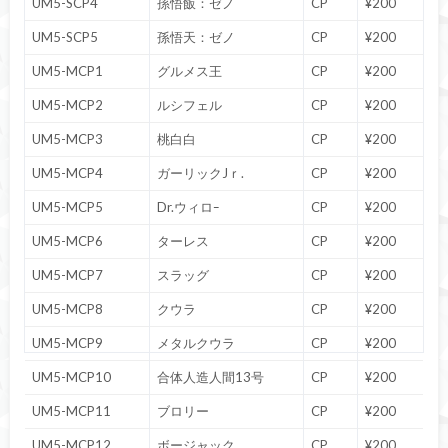
UM5-SCP4
孫悟飯：ゼノ
CP
¥200
UM5-SCP5
孫悟天：ゼノ
CP
¥200
UM5-MCP1
グルメス王
CP
¥200
UM5-MCP2
ルシフェル
CP
¥200
UM5-MCP3
桃白白
CP
¥200
UM5-MCP4
ガーリックJｒ.
CP
¥200
UM5-MCP5
Dr.ウィロｰ
CP
¥200
UM5-MCP6
ターレス
CP
¥200
UM5-MCP7
スラッグ
CP
¥200
UM5-MCP8
クウラ
CP
¥200
UM5-MCP9
メタルクウラ
CP
¥200
UM5-MCP10
合体人造人間13号
CP
¥200
UM5-MCP11
ブロリー
CP
¥200
UM5-MCP12
ボージャック
CP
¥200