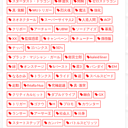
スターダスト・ドラゴン
榊 遊矢
間桐
ゼロスドラゴン
真･覚醒
WUトリガー
烈火魂
魔法
強化
ネオネクタール
スーパーサイヤ人2
人造人間
ACP
クリボー
アーチャー
UBW
ソードアイズ
暴風
XX
監獄惑星
キャンペーン
チューナー
孫悟飯
ナッパ
ゴハンクス
5D's
ブラック・マジシャン・ガール
衛宮士郎
kaleid liner
緑
オンステージ
Sバースト
星3
バンダイ
EM
なるかみ
トランクス
ライド
超
スペルスピード
起動
Réalta Nua
究極超越
真･激突
クリティカルヒット
ダブルドライブ
融合
GX
トリガー
ゴクウ
H
プロモ
カウンター
ランサー
アーサー王
社会人
分身
スタートステップ
カンバー
バトルスピリッツ