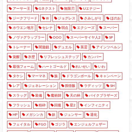
アーサー王
Gネクスト
無限刃
Uエナジー
ジークフリード
Ｗ
ジョグレス
さみしがり
ほのお
ホウエン地方
セレナ
弱点
エクシーズ
スーパー
ノヴァグラップラー
OOO
スーパーサイヤ人2
SP
トレーナー
闇遊戯
デュエル
英霊
アインツベルン
覚醒
氷壁
リフレッシュステップ
カンバー
最強フォーム
ハートゴールド
れいせい
いわ
タケシ
マーマネ
族
ドラゴンボール
キャンペーン
レア
ジェネレーション
孫悟飯
ラディッツ
SH
スラッグ
装備
魔術師
天の杯
パイクブラザーズ
フラッシュ
粉砕
回復
星2
インフィニティ
HP
メガシンカ
妖
ジュンサー
退化
フェイタル
FGO
ゴジラ
エンジェルフェザー