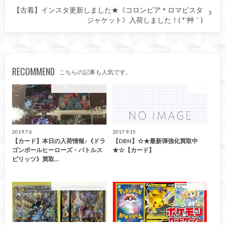
【古着】インスタ更新しました★《コロンビア＊ロマビスタ
ジャケット》入荷しました！( *´艸｀)
RECOMMEND
こちらの記事も人気です。
こんなの買取ました！
トレカ
2019.7.6
2017.9.15
【カード】本日の入荷情報♪《ドラ
【DBH】☆★最新弾強化買取中
ゴンボールヒーローズ・バトルス
★☆【カード】
ピリッツ》買取…
こんなの買取ました！
カード