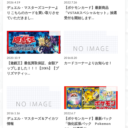
2026.4.19
2022.7.26
デュエル・マスターズコーナーよ
【ポケモンカード】最新商品
り こちらのカードを買い取りさせ
「VSTARスペシャルセット」抽選
ていただきまし…
受付を開始します…
カード
トレカ
2020.10.9
2016.8.20
【遊戯王】最低買取保証、金額ア
カードコーナーよりお知らせ！
ップしました！！！【20th】【プ
リズマティッ…
トレカ
カード
2016.1.16
2022.6.7
デュエル・マスターズ＆アイカツ
【ポケモンカード】最新パック
情報
「強化拡張パック Pokemon