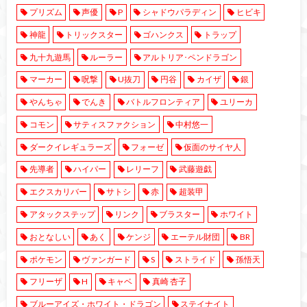
プリズム
声優
P
シャドウパラディン
ヒビキ
神龍
トリックスター
ゴハンクス
トラップ
九十九遊馬
ルーラー
アルトリア･ペンドラゴン
マーカー
呪撃
U抜刀
円谷
カイザ
銀
やんちゃ
でんき
バトルフロンティア
ユリーカ
コモン
サティスファクション
中村悠一
ダークイレギュラーズ
フォーゼ
仮面のサイヤ人
先導者
ハイパー
レリーフ
武藤遊戯
エクスカリバー
サトシ
赤
超装甲
アタックステップ
リンク
ブラスター
ホワイト
おとなしい
あく
ケンジ
エーテル財団
BR
ポケモン
ヴァンガード
S
ストライド
孫悟天
フリーザ
H
キャベ
真崎 杏子
ブルーアイズ・ホワイト・ドラゴン
ステイナイト