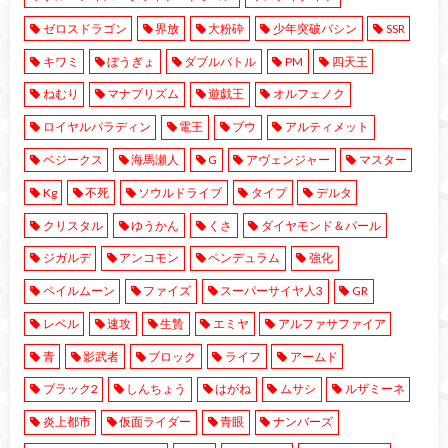
ゼロスドラゴン
界放
大粉砕
少年突破バシン
SSR
キワミ
ぼうぎょ
ダブルバトル
PM
四天王
ねむり
マナプリズム
遊戯王
オルフェノク
ロイヤルパラディン
電王
ブウ
アルティメット
ベジークス
海馬瀬人
G
アヴェンジャー
マスター
Kg
不死
ソウルドライブ
タイプ
デルタ
クリスタル
ゆうかん
くさ
ダイヤモンド＆パール
ジガルデ
アンコモン
ペンデュラム
強化
ペイルムーン
ファイズ
スーパーサイヤ人3
GR
レベル
速攻
生贄
エミヤ
アルファサファイア
青
影武者
ブロック
ライフ
アームド
ブラック2
しんちょう
はがね
ムサシ
ルザミーネ
炎上都市
仮面ライダー
青眼
ナンバーズ