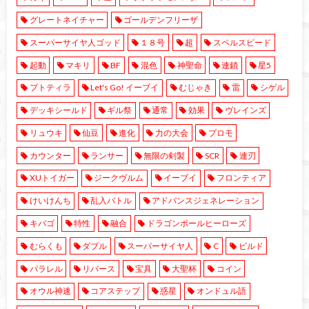
グレートネイチャー
ゴールデンフリーザ
スーパーサイヤ人ゴッド
１８号
超
スペルスピード
起動
マキリ
BF
混色
神聖命
連鎖
星5
プトティラ
Let's Go! イーブイ
むじゃき
雷
シゲル
デッキシールド
ギル祭
通常
効果
ヴレインズ
リュウキ
仙豆
進化
力の大会
プロモ
カウンター
ランサー
無限の剣製
SCR
連刃
XUトイガー
ジークヴルム
イーブイ
フロンティア
けいけんち
乱入バトル
アドバンスジェネレーション
キバゴ
特性
融合
ドラゴンボールヒーローズ
むらくも
ダブル
スーパーサイヤ人
C
ビルド
パラレル
リバース
宝具
大聖杯
コイン
オウル神速
コアステップ
惑星
オンドュル語