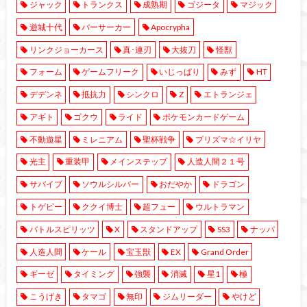
ジャック
トランクス
成熟期
ゴジータ
マジック
遊城十代
バーサーカー
Apocrypha
リンクジョーカース
真･連刃
大抜刀
怪獣
フォーム
ゲームフリーク
いじっぱり
みず
HT
デデンネ
抵抗力
シンクロ
Z
エトランジェ
アギト
ゴクウ
ライド
ポケモンカードゲーム
不動遊星
ミレニアム
聖杯戦争
プリズマ☆イリヤ
光主
重装甲
メインステップ
人造人間２１号
サバイブ
ソウルシルバー
おだやか
ドラゴン
トゲピー
ククイ博士
超フュー
ウルトラマン
バトルスピリッツ
X
スタンドアップ
SS3
ナッパ
人造人間
ケール
宝玉獣
EX
Grand Order
ギーゼ
タイミング
強襲
消滅
星1
極
こうげき
タマゴ
無印
ジムリーダー
やけど