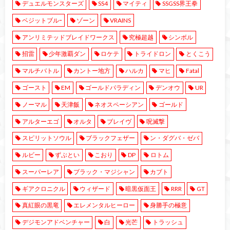
デュエルモンスターズ
SS4
マイティ
SSGSS界王拳
ベジットブルｰ
ゾーン
VRAINS
アンリミテッドブレイドワークス
究極超越
シンボル
招雷
少年激覇ダン
ロケテ
トライドロン
とくこう
マルチバトル
カントー地方
ハルカ
マヒ
Fatal
ゴースト
EM
ゴールドパラディン
デンオウ
UR
ノーマル
天津飯
ネオスペーシアン
ゴールド
アルターエゴ
オルタ
ブレイヴ
呪滅撃
スピリットソウル
ブラックフェザー
ン・ダグバ・ゼバ
ルビー
ずぶとい
こおり
DP
ロトム
スーパーレア
ブラック・マジシャン
カブト
ギアクロニクル
ウィザード
暗黒仮面王
RRR
GT
真紅眼の黒竜
エレメンタルヒーロー
身勝手の極意
デジモンアドベンチャー
白
光芒
トラッシュ