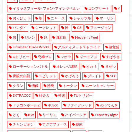
イリヤスフィール･フォン･アインツベルン
コンプリート
Y
おくびょう
草
ニャース
シャッフル
マーリン
バンダイ
シークレット
神
G3
フュージョン
悪
ジレン
SR
真紅眼
Heaven's Feel
Unlimited Blade Works
アルティメットストライド
超覚醒
Uトリガー
究極ゼロ
ジオウ
ジーニアス
すばやさ
ローテーションバトル
オレンジ諸島
ヒカリ
きぜつ
青眼の白龍
スピリット
かげろう
ブレイド
SEC
クラン
悟飯
誘発
トークン
ムーンキャンサー
EXTRACCC
社会人
神速
TUトリガー
ドラゴンボールZ
ギルス
ファイアレッド
のうてんき
どく
BW
リーリエ
ハイパーレア
Fate/stay night
チャンピオン
アクアフォース
鎧武