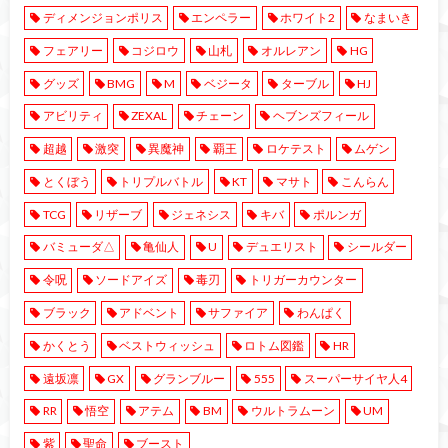
ディメンジョンポリス
エンペラー
ホワイト2
なまいき
フェアリー
コジロウ
山札
オルレアン
HG
グッズ
BMG
M
ベジータ
ターブル
HJ
アビリティ
ZEXAL
チェーン
ヘブンズフィール
超越
激突
異魔神
覇王
ロケテスト
ムゲン
とくぼう
トリプルバトル
KT
マサト
こんらん
TCG
リザーブ
ジェネシス
キバ
ポルンガ
バミューダ△
亀仙人
U
デュエリスト
シールダー
令呪
ソードアイズ
毒刃
トリガーカウンター
ブラック
アドベント
サファイア
わんぱく
かくとう
ベストウィッシュ
ロトム図鑑
HR
遠坂凛
GX
グランブルー
555
スーパーサイヤ人4
RR
悟空
アテム
BM
ウルトラムーン
UM
紫
聖命
ブースト