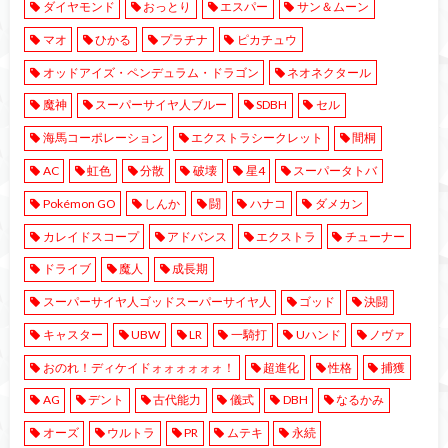
ダイヤモンド
おっとり
エスパー
サン＆ムーン
マオ
ひかる
プラチナ
ピカチュウ
オッドアイズ・ペンデュラム・ドラゴン
ネオネクタール
魔神
スーパーサイヤ人ブルー
SDBH
セル
海馬コーポレーション
エクストラシークレット
間桐
AC
虹色
分散
破壊
星4
スーパータトバ
Pokémon GO
しんか
闘
ハナコ
ダメカン
カレイドスコープ
アドバンス
エクストラ
チューナー
ドライブ
魔人
成長期
スーパーサイヤ人ゴッドスーパーサイヤ人
ゴッド
決闘
キャスター
UBW
LR
一騎打
Uハンド
ノヴァ
おのれ！ディケイドォォォォォォ！
超進化
性格
捕獲
AG
デント
古代能力
儀式
DBH
なるかみ
オーズ
ウルトラ
PR
ムテキ
永続