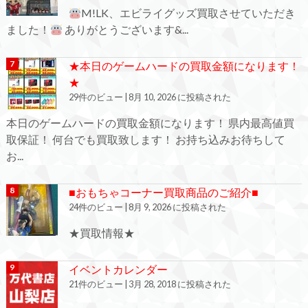
M!LK、エビライグッズ買取させていただき
ました！
ありがとうございます&...
★本日のゲームハードの買取金額になります！
★
29件のビュー
|
8月 10, 2026 に投稿された
本日のゲームハードの買取金額になります！ 県内最高値買
取保証！ 何台でも買取致します！ お持ち込みお待ちして
お...
■おもちゃコーナー買取商品のご紹介■
24件のビュー
|
8月 9, 2026 に投稿された
★買取情報★
イベントカレンダー
21件のビュー
|
3月 28, 2018 に投稿された