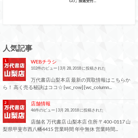
GO」抽選受付…
人気記事
WEBチラシ
102件のビュー
|
3月 28, 2018 に投稿された
万代書店山梨本店 最新の買取情報はこちらか
ら！ 高く売る秘訣はココ☆ [wc_row] [wc_column...
店舗情報
46件のビュー
|
3月 28, 2018 に投稿された
店舗名 万代書店 山梨本店 住所 〒400-0117 山
梨県甲斐市西八幡4415 営業時間 年中無休 営業時間...