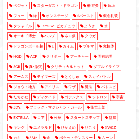
ベジット
スターダスト・ドラゴン
榊 遊矢
遠坂
フュー
緑
オンステージ
Sバースト
概念礼装
タジャドル
Let's Go! ピカチュウ
ようき
水
オーキド博士
ベンチ
ネロ祭
クウガ
ドラゴンボール超
L
ガイム
ブルマ
究極体
HGD
ACP
クリボー
アーチャー
固有結界
SGR
真･激突
クリティカルヒット
ダブルドライブ
アームズ
テイマーズ
とくしゅ
スカイバトル
ジョウト地方
アイリス
ワザ
魔法
バトスピ
たちかぜ
ディケイド
ゴテンクス
シトロン
宇宙
5D's
ブラック・マジシャン・ガール
衛宮士郎
EXTELLA
コア
分身
スタートステップ
監獄
キング
エメラルド
ひかえめ
ひこう
XW&Z
カキ
S&M
金
ポケットモンスター
ムーン