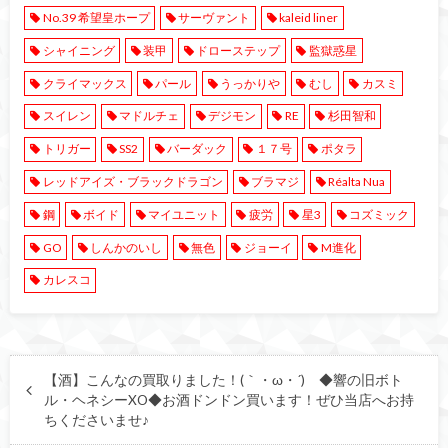
No.39 希望皇ホープ
サーヴァント
kaleid liner
シャイニング
装甲
ドローステップ
監獄惑星
クライマックス
パール
うっかりや
むし
カスミ
スイレン
マドルチェ
デジモン
RE
杉田智和
トリガー
SS2
バーダック
１７号
ポタラ
レッドアイズ・ブラックドラゴン
ブラマジ
Réalta Nua
鋼
ボイド
マイユニット
疲労
星3
コズミック
GO
しんかのいし
無色
ジョーイ
M進化
カレスコ
【酒】こんなの買取りました！(｀・ω・´)ゞ◆響の旧ボト
ル・ヘネシーXO◆お酒ドンドン買います！ぜひ当店へお持
ちくださいませ♪