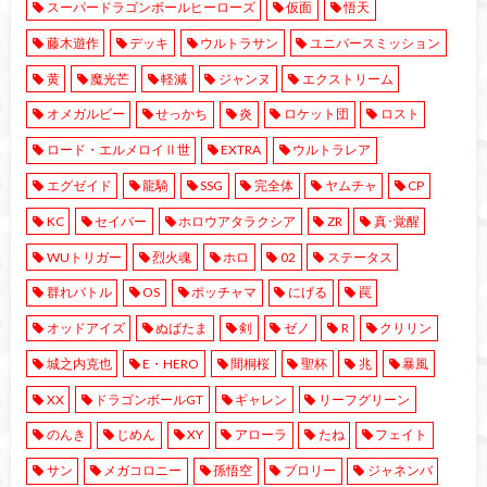
スーパードラゴンボールヒーローズ
仮面
悟天
藤木遊作
デッキ
ウルトラサン
ユニバースミッション
黄
魔光芒
軽減
ジャンヌ
エクストリーム
オメガルビー
せっかち
炎
ロケット団
ロスト
ロード・エルメロイⅡ世
EXTRA
ウルトラレア
エグゼイド
龍騎
SSG
完全体
ヤムチャ
CP
KC
セイバー
ホロウアタラクシア
ZR
真･覚醒
WUトリガー
烈火魂
ホロ
02
ステータス
群れバトル
OS
ポッチャマ
にげる
罠
オッドアイズ
ぬばたま
剣
ゼノ
R
クリリン
城之内克也
E・HERO
間桐桜
聖杯
兆
暴風
XX
ドラゴンボールGT
ギャレン
リーフグリーン
のんき
じめん
XY
アローラ
たね
フェイト
サン
メガコロニー
孫悟空
ブロリー
ジャネンバ