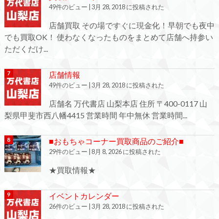
49件のビュー
|
3月 28, 2018 に投稿された
店舗買取 その場ですぐに現金化！早朝でも夜中
でも買取OK！ 使わなくなったものをまとめて店舗へ持参い
ただくだけ...
店舗情報
49件のビュー
|
3月 28, 2018 に投稿された
店舗名 万代書店 山梨本店 住所 〒400-0117 山
梨県甲斐市西八幡4415 営業時間 年中無休 営業時間...
■おもちゃコーナー買取商品のご紹介■
29件のビュー
|
8月 8, 2026 に投稿された
★買取情報★
イベントカレンダー
26件のビュー
|
3月 28, 2018 に投稿された