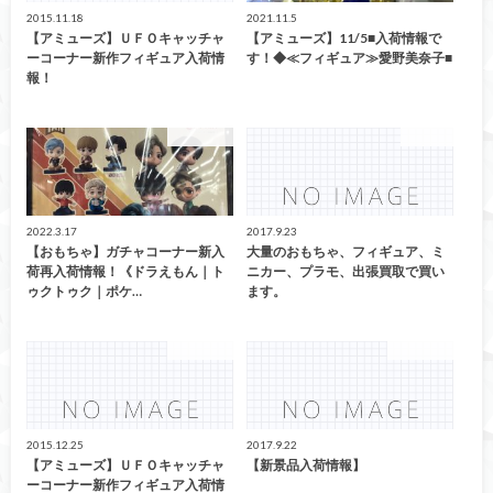
2015.11.18
2021.11.5
【アミューズ】ＵＦＯキャッチャ
【アミューズ】11/5■入荷情報で
ーコーナー新作フィギュア入荷情
す！◆≪フィギュア≫愛野美奈子■
報！
アミューズ
CD/DVD
2022.3.17
2017.9.23
【おもちゃ】ガチャコーナー新入
大量のおもちゃ、フィギュア、ミ
荷再入荷情報！《ドラえもん｜ト
ニカー、プラモ、出張買取で買い
ゥクトゥク｜ポケ…
ます。
アミューズ
アミューズ
2015.12.25
2017.9.22
【アミューズ】ＵＦＯキャッチャ
【新景品入荷情報】
ーコーナー新作フィギュア入荷情